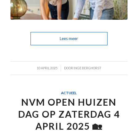
Lees meer
/
10 APRIL 2025
DOOR
INGE BERGHORST
ACTUEEL
NVM OPEN HUIZEN
DAG OP ZATERDAG 4
APRIL 2025 🏡