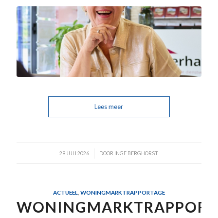
Lees meer
/
29 JULI 2026
DOOR
INGE BERGHORST
ACTUEEL
,
WONINGMARKTRAPPORTAGE
WONINGMARKTRAPPORT