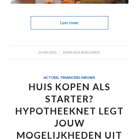
Lees meer
/
26 MEI 2026
DOOR
INGE BERGHORST
ACTUEEL
,
FINANCIEEL NIEUWS
HUIS KOPEN ALS
STARTER?
HYPOTHEEKNET LEGT
JOUW
MOGELIJKHEDEN UIT