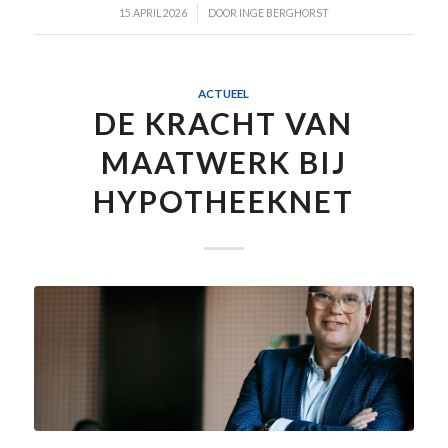
/
15 APRIL 2026
DOOR
INGE BERGHORST
ACTUEEL
DE KRACHT VAN
MAATWERK BIJ
HYPOTHEEKNET