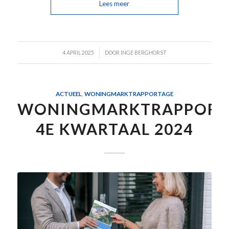
Lees meer
/
4 APRIL 2025
DOOR
INGE BERGHORST
ACTUEEL
,
WONINGMARKTRAPPORTAGE
WONINGMARKTRAPPORT
4E KWARTAAL 2024