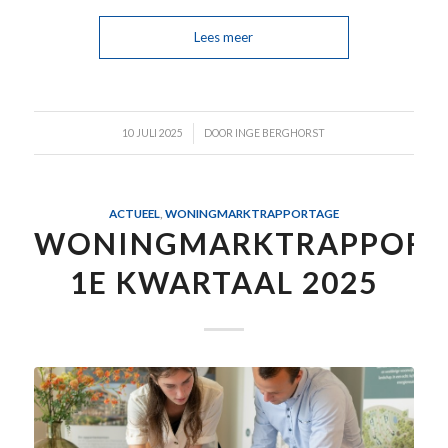
Lees meer
/
10 JULI 2025
DOOR
INGE BERGHORST
ACTUEEL
,
WONINGMARKTRAPPORTAGE
WONINGMARKTRAPPORT
1E KWARTAAL 2025