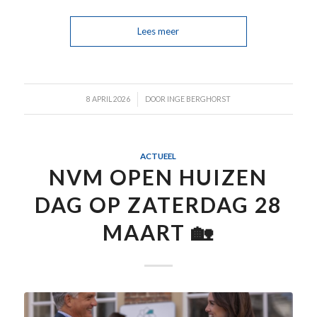
Lees meer
/
8 APRIL 2026
DOOR
INGE BERGHORST
ACTUEEL
NVM OPEN HUIZEN
DAG OP ZATERDAG 28
MAART 🏡