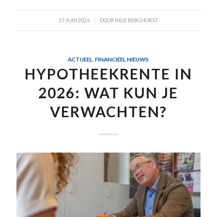
/
17 JUNI 2026
DOOR
INGE BERGHORST
ACTUEEL
,
FINANCIEEL NIEUWS
HYPOTHEEKRENTE IN
2026: WAT KUN JE
VERWACHTEN?