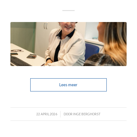
Lees meer
/
22 APRIL 2026
DOOR
INGE BERGHORST