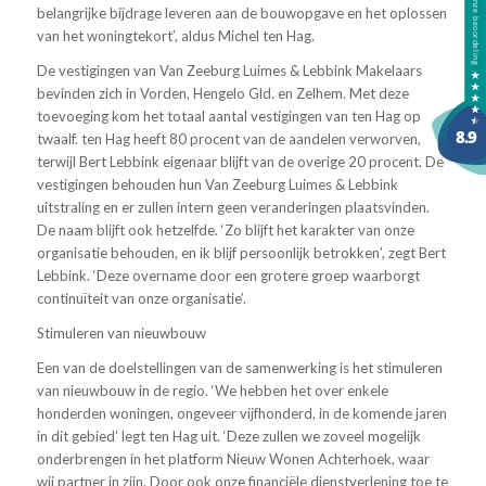
belangrijke bijdrage leveren aan de bouwopgave en het oplossen
van het woningtekort’, aldus Michel ten Hag.
De vestigingen van Van Zeeburg Luimes & Lebbink Makelaars
bevinden zich in Vorden, Hengelo Gld. en Zelhem. Met deze
toevoeging kom het totaal aantal vestigingen van ten Hag op
twaalf. ten Hag heeft 80 procent van de aandelen verworven,
terwijl Bert Lebbink eigenaar blijft van de overige 20 procent. De
vestigingen behouden hun Van Zeeburg Luimes & Lebbink
uitstraling en er zullen intern geen veranderingen plaatsvinden.
De naam blijft ook hetzelfde. ‘Zo blijft het karakter van onze
organisatie behouden, en ik blijf persoonlijk betrokken’, zegt Bert
Lebbink. ‘Deze overname door een grotere groep waarborgt
continuïteit van onze organisatie’.
Stimuleren van nieuwbouw
Een van de doelstellingen van de samenwerking is het stimuleren
van nieuwbouw in de regio. ‘We hebben het over enkele
honderden woningen, ongeveer vijfhonderd, in de komende jaren
in dit gebied’ legt ten Hag uit. ‘Deze zullen we zoveel mogelijk
onderbrengen in het platform Nieuw Wonen Achterhoek, waar
wij partner in zijn. Door ook onze financiële dienstverlening toe te