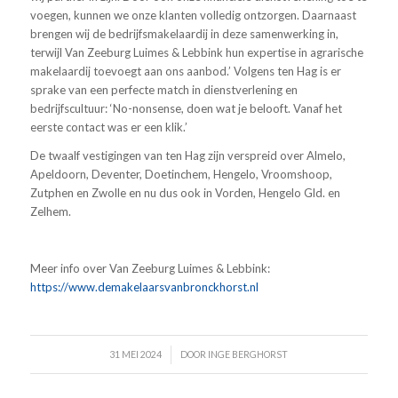
voegen, kunnen we onze klanten volledig ontzorgen. Daarnaast
brengen wij de bedrijfsmakelaardij in deze samenwerking in,
terwijl Van Zeeburg Luimes & Lebbink hun expertise in agrarische
makelaardij toevoegt aan ons aanbod.’ Volgens ten Hag is er
sprake van een perfecte match in dienstverlening en
bedrijfscultuur: ‘No-nonsense, doen wat je belooft. Vanaf het
eerste contact was er een klik.’
De twaalf vestigingen van ten Hag zijn verspreid over Almelo,
Apeldoorn, Deventer, Doetinchem, Hengelo, Vroomshoop,
Zutphen en Zwolle en nu dus ook in Vorden, Hengelo Gld. en
Zelhem.
Meer info over Van Zeeburg Luimes & Lebbink:
https://www.demakelaarsvanbronckhorst.nl
/
31 MEI 2024
DOOR
INGE BERGHORST