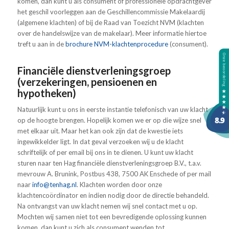
komen, dan kunt u als consument of professionele opdrachtgever
het geschil voorleggen aan de Geschillencommissie Makelaardij
(algemene klachten) of bij de Raad van Toezicht NVM (klachten
over de handelswijze van de makelaar). Meer informatie hiertoe
treft u aan in de
brochure NVM-klachtenprocedure
(consument).
Financiële dienstverleningsgroep
(verzekeringen, pensioenen en
hypotheken)
Natuurlijk kunt u ons in eerste instantie telefonisch van uw klacht
op de hoogte brengen. Hopelijk komen we er op die wijze snel
met elkaar uit. Maar het kan ook zijn dat de kwestie iets
ingewikkelder ligt. In dat geval verzoeken wij u de klacht
schriftelijk of per email bij ons in te dienen. U kunt uw klacht
sturen naar ten Hag financiële dienstverleningsgroep B.V., t.a.v.
mevrouw A. Brunink, Postbus 438, 7500 AK Enschede of per mail
naar
info@tenhag.nl
. Klachten worden door onze
klachtencoördinator en indien nodig door de directie behandeld.
Na ontvangst van uw klacht nemen wij snel contact met u op.
Mochten wij samen niet tot een bevredigende oplossing kunnen
komen, dan kunt u zich als consument wenden tot