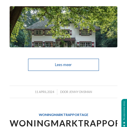
Lees meer
/
11 APRIL 2024
DOOR
JENNY ONSMAN
WONINGMARKTRAPPORTAGE
WONINGMARKTRAPPORT