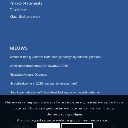
Privacy Statements
Disclaimer
Klachtbehandeling
NIEUWS
Wanneer heb jij voor het laatst naar je huidige hypotheek gekeken?
Woningmarktrapportage 2e kwartaal 2026
Nieuwbouwbeurs Deventer
Hypotheekrente in 2026: wat kun je verwachten?
Huis kopen als starter? HypotheekNet legt jouw mogelijkheden uit
Om uw ervaring op onze website te verbeteren, maken we gebruik van
cookies. Daarnaast gebruiken we cookies van derden die uw
internetgedrag volgen.
Als u doorgaat op onze website gaat u hiermee akkoord.
© 1998 -
2026 ten Hag Groep B.V.