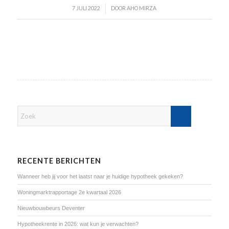
/
7 JULI 2022
DOOR
AHO MIRZA
RECENTE BERICHTEN
Wanneer heb jij voor het laatst naar je huidige hypotheek gekeken?
Woningmarktrapportage 2e kwartaal 2026
Nieuwbouwbeurs Deventer
Hypotheekrente in 2026: wat kun je verwachten?