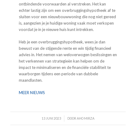
ontbindende voorwaarden al verstreken. Het kan
echter lastig zijn om een overbruggings­hypotheek af te
sluiten voor een nieuwbouw­woning die nog niet gereed
is, aangezien je je huidige woning vaak moet verkopen
voordat je in je nieuwe huis kunt intrekken.
Heb je een overbruggings­hypotheek, wees je dan
bewust van de stijgende rente en win tijdig financieel
advies in. Het nemen van weloverwogen beslissingen en
het verkennen van strategieën kan helpen om de
impact te minimaliseren en de financiële stabiliteit te
waarborgen tijdens een periode van dubbele
maandlasten.
MEER NIEUWS
/
13 JUNI 2023
DOOR
AHO MIRZA