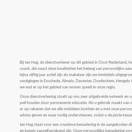
Bij ten Hag, de dienstverlener op dit gebied in Oost-Nederland, he
coach, die naast deze kwaliteiten het belang van persoonlijke aa
bijna vijftig jaar actief zijn als makelaar zijn we inmiddels uitgegr
vestigingen in Enschede, Almelo, Deventer, Doetinchem, Hengelo
we wat er op het gebied van wonen speelt in onze regio.
Onze dienstverlening stoelt op ons zeer uitgebreide netwerk en o
peil houden door permanente educatie. Als u gebruik maakt van o
er op rekenen dat we alle middelen inzetten en u met onze persoo
advies geven en waar nodig ondersteunen, zodat u de juiste keuz
ten Hag staat voor een creatieve benadering in de aangeboden die
en kennis vanzelfsprekend zijn. Onze persoonlijke benadering zorg