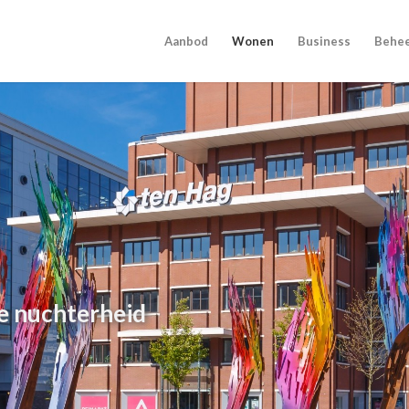
Aanbod
Wonen
Business
Behe
se nuchterheid