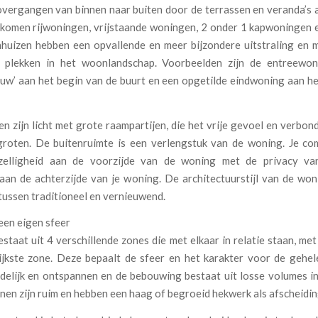
overgangen van binnen naar buiten door de terrassen en veranda’s a
 komen rijwoningen, vrijstaande woningen, 2 onder 1 kapwoningen en
uizen hebben een opvallende en meer bijzondere uitstraling en 
e plekken in het woonlandschap. Voorbeelden zijn de entreewo
uw’ aan het begin van de buurt en een opgetilde eindwoning aan he
 zijn licht met grote raampartijen, die het vrije gevoel en verbo
groten. De buitenruimte is een verlengstuk van de woning. Je co
ezelligheid aan de voorzijde van de woning met de privacy va
 aan de achterzijde van je woning. De architectuurstijl van de won
 tussen traditioneel en vernieuwend.
een eigen sfeer
staat uit 4 verschillende zones die met elkaar in relatie staan, met
ijkste zone. Deze bepaalt de sfeer en het karakter voor de gehel
ndelijk en ontspannen en de bebouwing bestaat uit losse volumes i
nen zijn ruim en hebben een haag of begroeid hekwerk als afscheidin