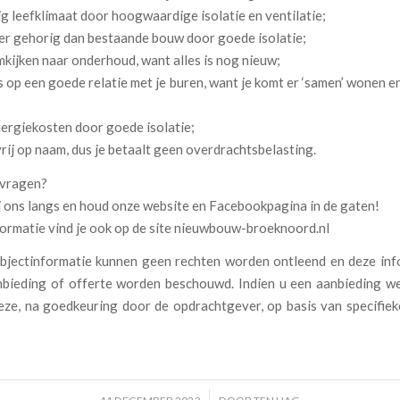
ig leefklimaat door hoogwaardige isolatie en ventilatie;
der gehorig dan bestaande bouw door goede isolatie;
kijken naar onderhoud, want alles is nog nieuw;
 op een goede relatie met je buren, want je komt er ‘samen’ wonen e
ergiekosten door goede isolatie;
vrij op naam, dus je betaalt geen overdrachtsbelasting.
 vragen?
j ons langs en houd onze website en Facebookpagina in de gaten!
formatie vind je ook op de site nieuwbouw-broeknoord.nl
bjectinformatie kunnen geen rechten worden ontleend en deze inf
anbieding of offerte worden beschouwd. Indien u een aanbieding we
eze, na goedkeuring door de opdrachtgever, op basis van specifie