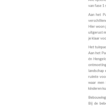
van fase 1 s
Aan het Pa
verschille
Hier woon j
uitgerust 
je klaar vo
Het tuinpad
Aan het Pa
én Hengelo
ontmoeting
landschap 
ruimte voo
waar men b
kinderen ku
Bebouwing m
Bij de beb