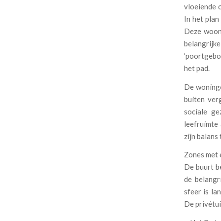
vloeiende 
In het plan
Deze woonh
belangrijk
‘poortgebo
het pad.
De woningen
buiten ver
sociale g
leefruimte
zijn balans
Zones met 
De buurt be
de belangr
sfeer is la
De privétui