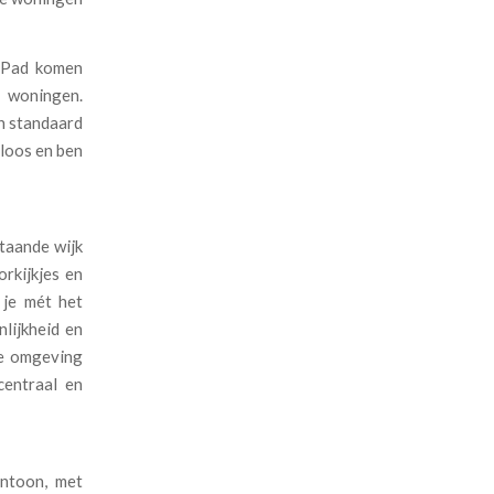
t Pad komen
e woningen.
jn standaard
loos en ben
taande wijk
rkijkjes en
 je mét het
lijkheid en
me omgeving
centraal en
entoon, met