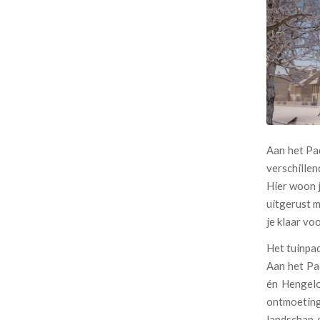
Aan het Pa
verschille
Hier woon j
uitgerust 
je klaar vo
Het tuinpad
Aan het Pa
én Hengelo
ontmoeting
landschap 