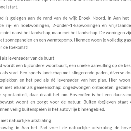
nel start.
d is gelegen aan de rand van de wijk Broek Noord. In Aan he
nde rij- en hoekwoningen, 2-onder-1-kapwoningen en vrijstaand
e niet naast het landschap, maar met het landschap. De woningen zi
met zonnepanelen en een warmtepomp. Hiermee woon je volledig gas
or de toekomst!
 als levensader van de buurt
d wordt een bijzondere woonbuurt, een unieke aanvulling op de bes
 als stad. Een speels landschap met slingerende paden, diverse doo
splekken en het pad als dé levensader van het plan. Hier woon
en met elkaar als gemeenschap: ongedwongen ontmoeten, gezamen
r spontaniteit, daar draait het om. Bovendien is het een duurza
ewust woont en zorgt voor de natuur. Buiten (be)leven staat 
nnen veilig buitenspelen in het autovrije binnengebied.
et natuurlijke uitstraling
ouwing in Aan het Pad voert de natuurlijke uitstraling de bov