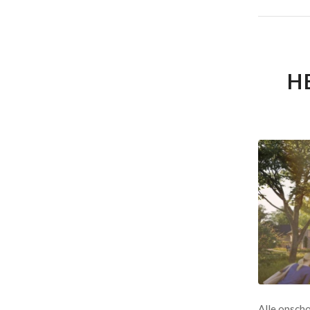
H
Alle opsch