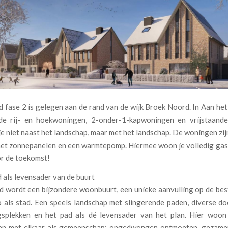
d fase 2 is gelegen aan de rand van de wijk Broek Noord. In Aan he
nde rij- en hoekwoningen, 2-onder-1-kapwoningen en vrijstaand
e niet naast het landschap, maar met het landschap. De woningen zi
met zonnepanelen en een warmtepomp. Hiermee woon je volledig gas
or de toekomst!
 als levensader van de buurt
d wordt een bijzondere woonbuurt, een unieke aanvulling op de bes
 als stad. Een speels landschap met slingerende paden, diverse doo
splekken en het pad als dé levensader van het plan. Hier woon
en met elkaar als gemeenschap: ongedwongen ontmoeten, gezamen