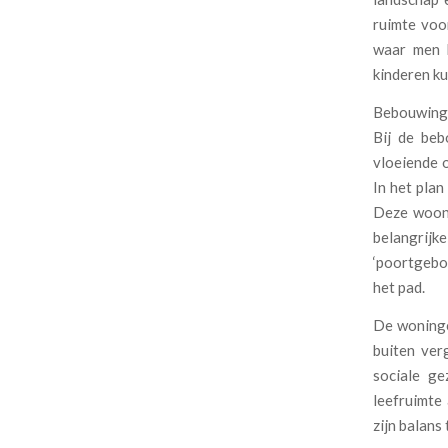
ruimte voo
waar men b
kinderen ku
Bebouwing m
Bij de beb
vloeiende 
In het plan
Deze woonh
belangrijk
‘poortgebo
het pad.
De woningen
buiten ver
sociale g
leefruimte
zijn balans