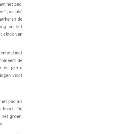
an het pad.
 ‘specials’.
markeren de
ning en het
t einde van
ndenheid met
mbineert de
n de grote
ingen vindt
 het pad als
e buurt. De
n het groen.
g.