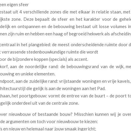
een eigen sfeer
staat uit 4 verschillende zones die met elkaar in relatie staan, met
ijkste zone. Deze bepaalt de sfeer en het karakter voor de gehel
ndelijk en ontspannen en de bebouwing bestaat uit losse volumes i
nen zijn ruim en hebben een haag of begroeid hekwerk als afscheidin
centraal in het plangebied: de meest onderscheidende ruimte door 
t verrassende stedenbouwkundige ruimte die wordt
oor de bijzondere koppen (specials) als accent.
korf, aan de noordelijke rand: de bebouwingsrand van de wijk, m
bouwing en unieke elementen.
dpoot, aan de zuidelijke rand: vrijstaande woningen en vrije kavel
hitectuurstijl die gelijk is aan de woningen aan het Pad.
khaan, het poortgebouw: vormt de entree van de buurt – de poort to
gelijk onderdeel uit van de centrale zone.
 over nieuwbouw of bestaande bouw? Misschien kunnen wij je ove
de argumenten om toch voor nieuwbouw te kiezen:
fris en nieuw en helemaal naar jouw smaak ingericht;