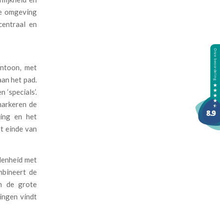
me omgeving
centraal en
entoon, met
an het pad.
 ‘specials’.
markeren de
ning en het
t einde van
ndenheid met
mbineert de
n de grote
ingen vindt