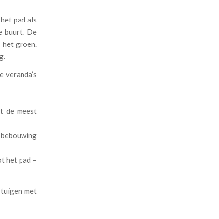
 het pad als
e buurt. De
n het groen.
g.
de veranda’s
et de meest
s, bebouwing
t het pad –
rtuigen met