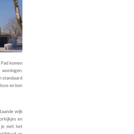
t Pad komen
e woningen.
jn standaard
loos en ben
taande wijk
rkijkjes en
 je mét het
lijkheid en