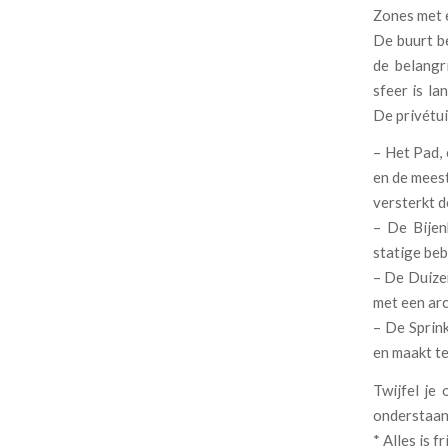
Zones met 
De buurt be
de belangr
sfeer is la
De privétui
– Het Pad, 
en de mees
versterkt d
– De Bijen
statige be
– De Duizen
met een arc
– De Sprin
en maakt te
Twijfel je
onderstaan
* Alles is 