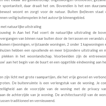
r spontaniteit, daar draait het om. Bovendien is het een duurza
ewust woont en zorgt voor de natuur. Buiten (be)leven staat 
nnen veilig buitenspelen in het autovrije binnengebied.
et natuurlijke uitstraling
ouwing in Aan het Pad voert de natuurlijke uitstraling de bov
overgangen van binnen naar buiten door de terrassen en veranda’s a
 komen rijwoningen, vrijstaande woningen, 2 onder 1 kapwoningen en
uizen hebben een opvallende en meer bijzondere uitstraling en 
e plekken in het woonlandschap. Voorbeelden zijn de entreewo
uw’ aan het begin van de buurt en een opgetilde eindwoning aan he
 zijn licht met grote raampartijen, die het vrije gevoel en verbo
groten. De buitenruimte is een verlengstuk van de woning. Je co
ezelligheid aan de voorzijde van de woning met de privacy va
 aan de achterzijde van je woning. De architectuurstijl van de won
 tussen traditioneel en vernieuwend.