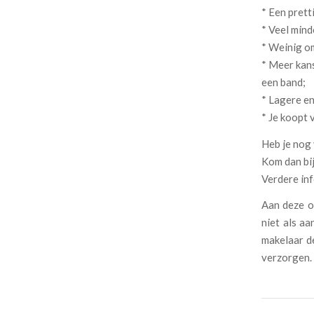
* Een prett
* Veel min
* Weinig om
* Meer kans
een band;
* Lagere en
* Je koopt 
Heb je nog
Kom dan bi
Verdere in
Aan deze o
niet als a
makelaar d
verzorgen.