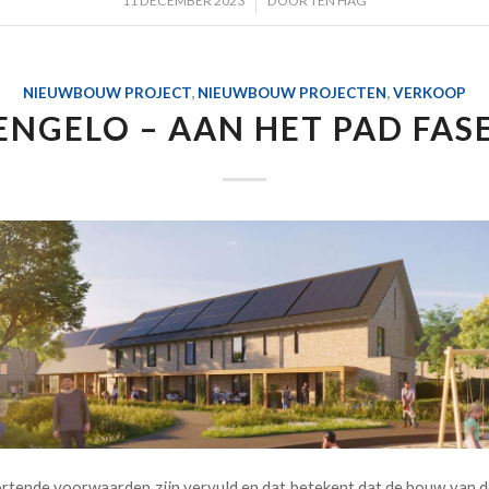
/
11 DECEMBER 2023
DOOR
TEN HAG
NIEUWBOUW PROJECT
,
NIEUWBOUW PROJECTEN
,
VERKOOP
ENGELO – AAN HET PAD FASE
ortende voorwaarden zijn vervuld en dat betekent dat de bouw van 