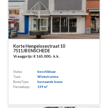
Korte Hengelosestraat 10
7511JB ENSCHEDE
Vraagprijs:
€ 165.000,-
k.k.
Status
beschikbaar
Type
Winkelruimte
BouwType
bestaande bouw
Perceelopp.
139 m²