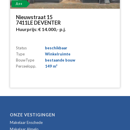
A++
Nieuwstraat 15
7411LE DEVENTER
Huurprijs:
€ 14.000,-
p.j.
Status
beschikbaar
Type
Winkelruimte
BouwType
bestaande bouw
Perceelopp.
149 m²
ONZE VESTIGINGEN
Makelaar Enschede
Makelaar Almelo