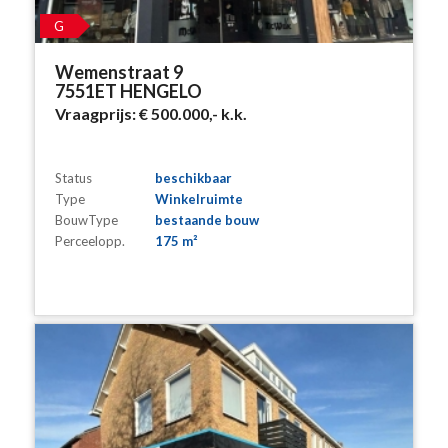
G
Wemenstraat 9
7551ET HENGELO
Vraagprijs:
€ 500.000,-
k.k.
Status
beschikbaar
Type
Winkelruimte
BouwType
bestaande bouw
Perceelopp.
175 m²