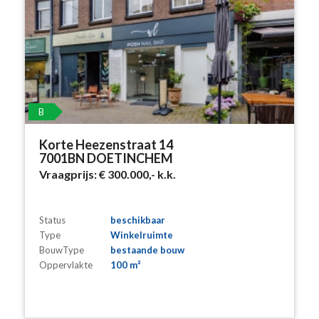
B
Korte Heezenstraat 14
7001BN DOETINCHEM
Vraagprijs:
€ 300.000,-
k.k.
Status
beschikbaar
Type
Winkelruimte
BouwType
bestaande bouw
Oppervlakte
100 m²