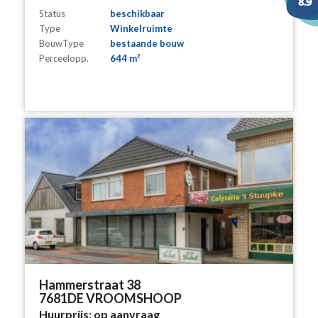
Status
beschikbaar
Type
Winkelruimte
BouwType
bestaande bouw
Perceelopp.
644 m²
Hammerstraat 38
7681DE VROOMSHOOP
Huurprijs:
op aanvraag