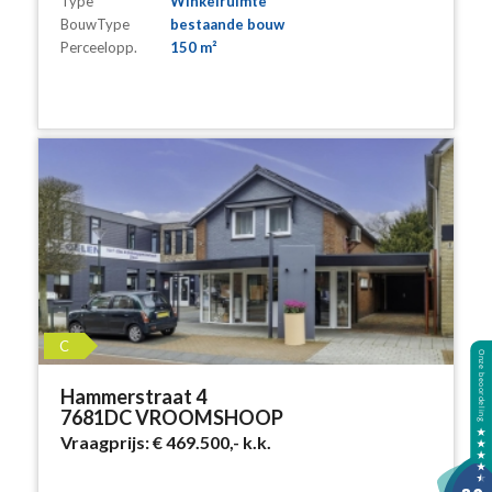
Type
Winkelruimte
BouwType
bestaande bouw
Perceelopp.
150 m²
C
Hammerstraat 4
7681DC VROOMSHOOP
Vraagprijs:
€ 469.500,-
k.k.