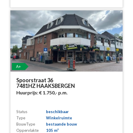
A+
Spoorstraat 36
7481HZ HAAKSBERGEN
Huurprijs:
€ 1.750,-
p.m.
Status
beschikbaar
Type
Winkelruimte
BouwType
bestaande bouw
Oppervlakte
105 m²