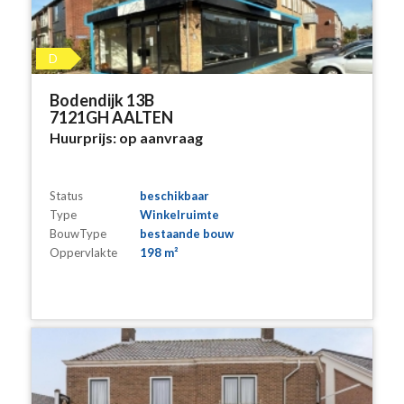
D
Bodendijk 13B
7121GH AALTEN
Huurprijs:
op aanvraag
Status
beschikbaar
Type
Winkelruimte
BouwType
bestaande bouw
Oppervlakte
198 m²