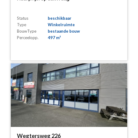
Status
beschikbaar
Type
Winkelruimte
BouwType
bestaande bouw
Perceelopp.
497 m²
Wegtersweg 226