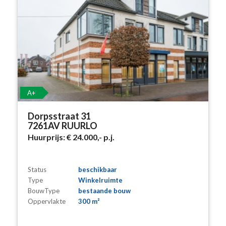
A+
Dorpsstraat 31
7261AV RUURLO
Huurprijs:
€ 24.000,-
p.j.
Status
beschikbaar
Type
Winkelruimte
BouwType
bestaande bouw
Oppervlakte
300 m²