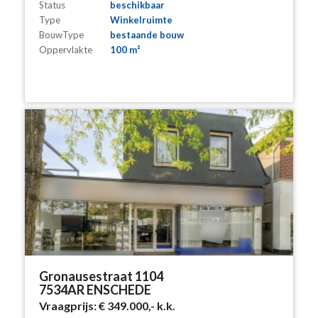
Status
beschikbaar
Type
Winkelruimte
BouwType
bestaande bouw
Oppervlakte
100 m²
Gronausestraat 1104
7534AR ENSCHEDE
Vraagprijs:
€ 349.000,-
k.k.