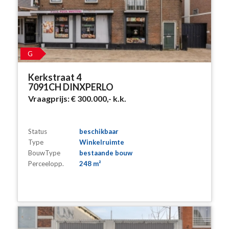
G
Kerkstraat 4
7091CH DINXPERLO
Vraagprijs:
€ 300.000,-
k.k.
Status
beschikbaar
Type
Winkelruimte
BouwType
bestaande bouw
Perceelopp.
248 m²