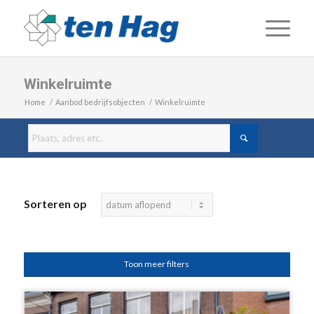
Winkelruimte
Home
/
Aanbod bedrijfsobjecten
/
Winkelruimte
Sorteren op
Toon meer filters