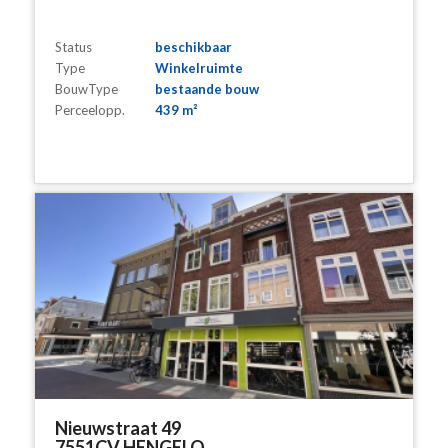
Status
beschikbaar
Type
Winkelruimte
BouwType
bestaande bouw
Perceelopp.
439 m²
Nieuwstraat 49
7551CV HENGELO