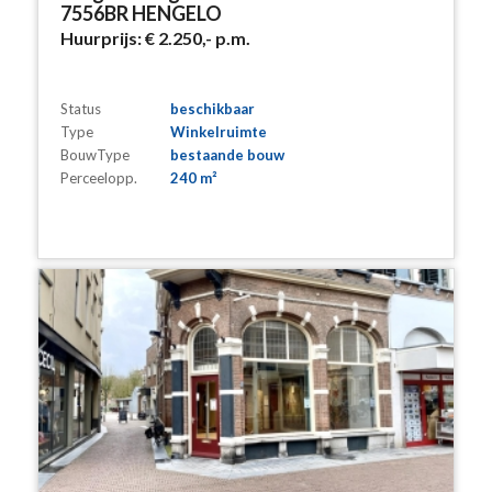
7556BR HENGELO
Huurprijs:
€ 2.250,-
p.m.
Status
beschikbaar
Type
Winkelruimte
BouwType
bestaande bouw
Perceelopp.
240 m²