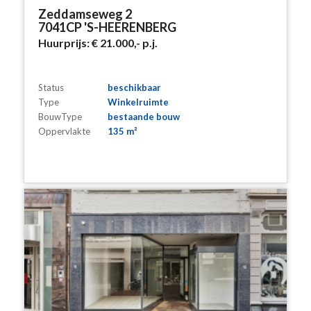
Zeddamseweg 2
7041CP 'S-HEERENBERG
Huurprijs:
€ 21.000,-
p.j.
Status
beschikbaar
Type
Winkelruimte
BouwType
bestaande bouw
Oppervlakte
135 m²