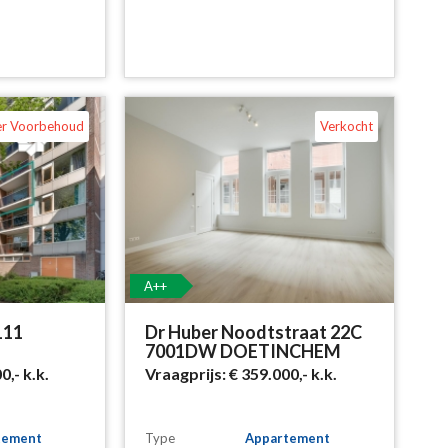
er Voorbehoud
Verkocht
A++
111
Dr Huber Noodtstraat 22C
7001DW DOETINCHEM
00,-
k.k.
Vraagprijs:
€ 359.000,-
k.k.
tement
Type
Appartement