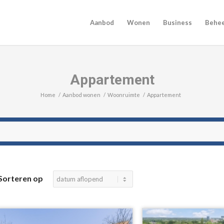
Aanbod
Wonen
Business
Behe
Appartement
Home
/
Aanbod wonen
/
Woonruimte
/
Appartement
Sorteren op