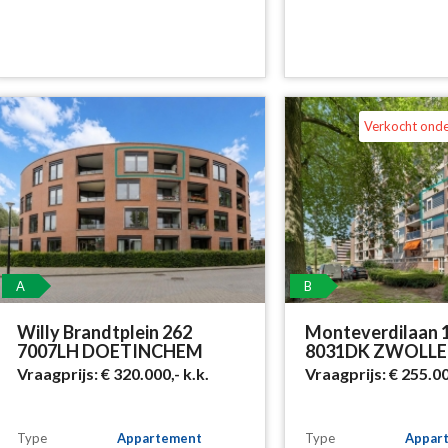
Verkocht ond
A
B
Willy Brandtplein 262
Monteverdilaan 
7007LH DOETINCHEM
8031DK ZWOLLE
Vraagprijs:
€ 320.000,-
k.k.
Vraagprijs:
€ 255.0
Type
Appartement
Type
Appar