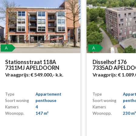
A
A
Stationsstraat 118A
Disselhof 176
7311MJ APELDOORN
7335AD APELD
Vraagprijs:
€ 549.000,-
k.k.
Vraagprijs:
€ 1.089.
Type
Appartement
Type
Appar
Soort woning
penthouse
Soort woning
penth
Kamers
4
Kamers
6
Woonopp.
147 m²
Woonopp.
230 m²