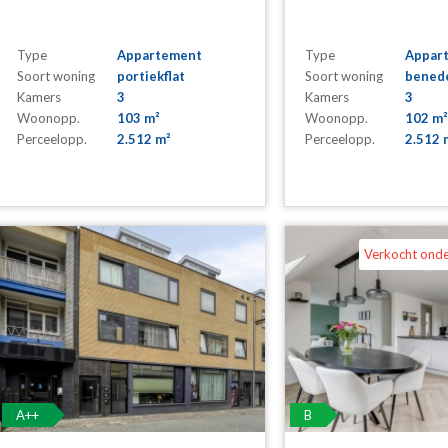
Type
Appartement
Type
Appar
Soort woning
portiekflat
Soort woning
bened
Kamers
3
Kamers
3
Woonopp.
103 m²
Woonopp.
102 m²
Perceelopp.
2.512 m²
Perceelopp.
2.512 
Verkocht ond
A++
B