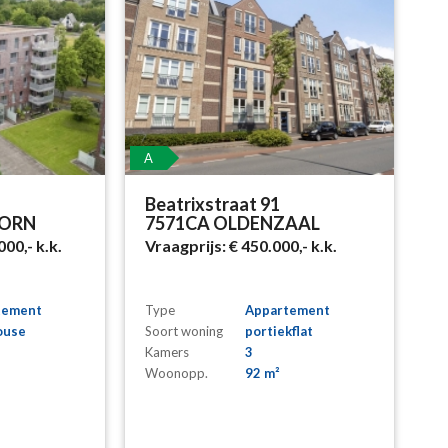
A
Beatrixstraat 91
OORN
7571CA OLDENZAAL
000,-
k.k.
Vraagprijs:
€ 450.000,-
k.k.
tement
Type
Appartement
ouse
Soort woning
portiekflat
Kamers
3
Woonopp.
92 m²