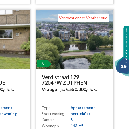
Verkocht onder Voorbehoud
A
Verdistraat 129
DE
7204PW ZUTPHEN
00,-
k.k.
Vraagprijs:
€ 550.000,-
k.k.
tement
Type
Appartement
enwoning
Soort woning
portiekflat
Kamers
3
Woonopp.
113 m²