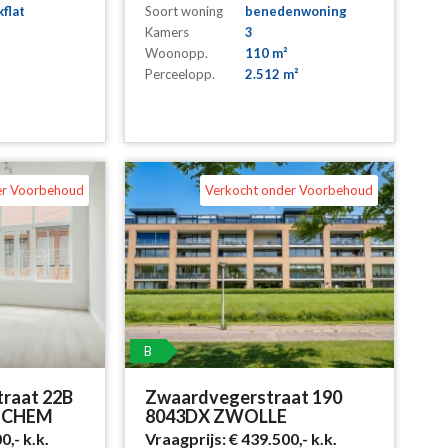
kflat
Soort woning
benedenwoning
Kamers
3
Woonopp.
110 m²
Perceelopp.
2.512 m²
er Voorbehoud
Verkocht onder Voorbehoud
B
traat 22B
Zwaardvegerstraat 190
NCHEM
8043DX ZWOLLE
00,-
k.k.
Vraagprijs:
€ 439.500,-
k.k.