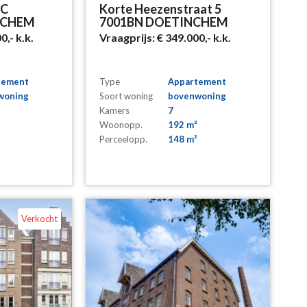
7C
Korte Heezenstraat 5
NCHEM
7001BN DOETINCHEM
00,-
k.k.
Vraagprijs:
€ 349.000,-
k.k.
tement
Type
Appartement
woning
Soort woning
bovenwoning
Kamers
7
Woonopp.
192 m²
Perceelopp.
148 m²
Verkocht