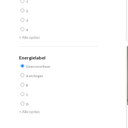
1
2
3
4
+ Alle opties
Energielabel
Geen voorkeur
A en hoger
B
C
D
+ Alle opties