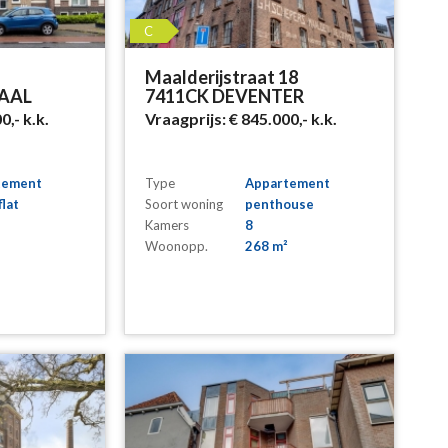
C
Maalderijstraat 18
AAL
7411CK DEVENTER
00,-
k.k.
Vraagprijs:
€ 845.000,-
k.k.
tement
Type
Appartement
flat
Soort woning
penthouse
Kamers
8
Woonopp.
268 m²