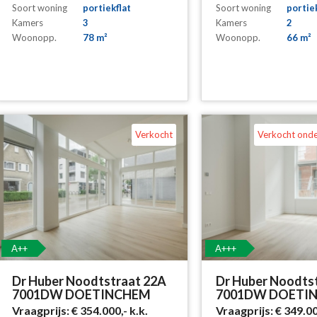
Soort woning
portiekflat
Soort woning
portie
Kamers
3
Kamers
2
Woonopp.
78 m²
Woonopp.
66 m²
Verkocht
Verkocht ond
A++
A+++
Dr Huber Noodtstraat 22A
Dr Huber Noodts
7001DW DOETINCHEM
7001DW DOETI
Vraagprijs:
€ 354.000,-
k.k.
Vraagprijs:
€ 349.0