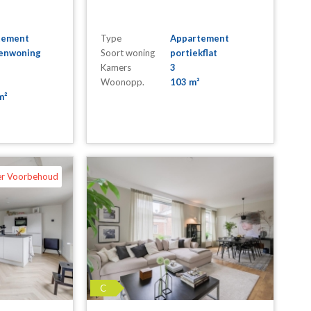
tement
Type
Appartement
enwoning
Soort woning
portiekflat
Kamers
3
Woonopp.
103 m²
m²
er Voorbehoud
C