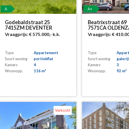
A
A+
Godebaldstraat 25
Beatrixstraat 69
7415ZM DEVENTER
7571CA OLDENZ
Vraagprijs:
€ 575.000,-
k.k.
Vraagprijs:
€ 410.0
Type
Appartement
Type
Appar
Soort woning
portiekflat
Soort woning
galerij
Kamers
4
Kamers
3
Woonopp.
116 m²
Woonopp.
92 m²
Verkocht