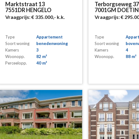
Marktstraat 13
Terborgseweg 3
7551DR HENGELO
7001GM DOETI
Vraagprijs:
€ 335.000,-
k.k.
Vraagprijs:
€ 295.0
Type
Appartement
Type
Appar
Soort woning
benedenwoning
Soort woning
boven
Kamers
3
Kamers
4
Woonopp.
82 m²
Woonopp.
88 m²
Perceelopp.
40 m²