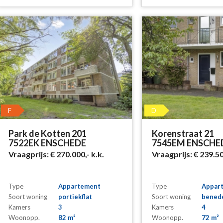
F
D
Park de Kotten 201
Korenstraat 21
7522EK ENSCHEDE
7545EM ENSCHE
Vraagprijs:
€ 270.000,-
k.k.
Vraagprijs:
€ 239.5
Type
Appartement
Type
Appar
Soort woning
portiekflat
Soort woning
bened
Kamers
3
Kamers
4
Woonopp.
82 m²
Woonopp.
72 m²