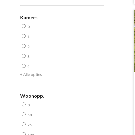
Kamers
0
1
2
3
4
+ Alle opties
Woonopp.
0
50
75
100