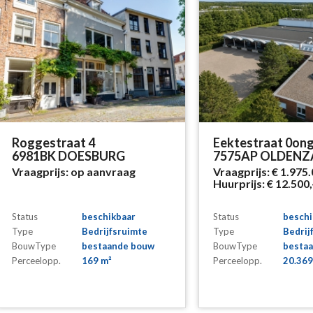
Roggestraat 4
Eektestraat 0on
6981BK DOESBURG
7575AP OLDENZ
Vraagprijs:
op aanvraag
Vraagprijs:
€ 1.975.
Huurprijs:
€ 12.500,
Status
beschikbaar
Status
beschi
Type
Bedrijfsruimte
Type
Bedrij
BouwType
bestaande bouw
BouwType
besta
Perceelopp.
169 m²
Perceelopp.
20.369