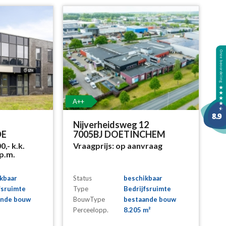
A++
Nijverheidsweg 12
DE
7005BJ DOETINCHEM
00,-
k.k.
Vraagprijs:
op aanvraag
p.m.
kbaar
Status
beschikbaar
fsruimte
Type
Bedrijfsruimte
ande bouw
BouwType
bestaande bouw
Perceelopp.
8.205 m²