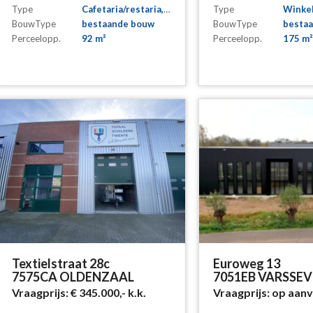
Type
Cafetaria/restaria, Snackbar
Type
Winke
BouwType
bestaande bouw
BouwType
besta
Perceelopp.
92 m²
Perceelopp.
175 m²
Textielstraat 28c
Euroweg 13
7575CA OLDENZAAL
7051EB VARSSE
Vraagprijs:
€ 345.000,-
k.k.
Vraagprijs:
op aan