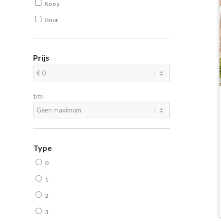
Koop
Huur
Prijs
t/m
Type
0
1
2
3