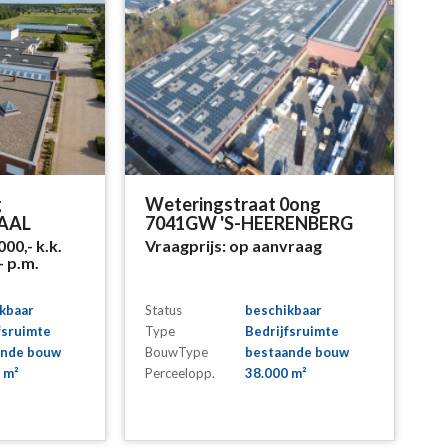
g
Weteringstraat 0ong
AAL
7041GW 'S-HEERENBERG
000,-
k.k.
Vraagprijs:
op aanvraag
-
p.m.
kbaar
Status
beschikbaar
fsruimte
Type
Bedrijfsruimte
ande bouw
BouwType
bestaande bouw
 m²
Perceelopp.
38.000 m²