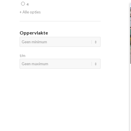
4
+ Alle opties
Oppervlakte
t/m