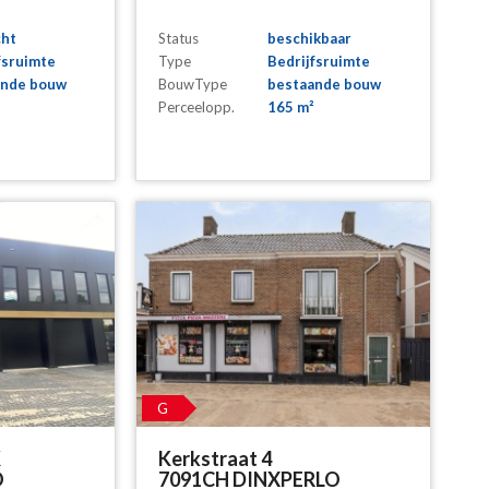
cht
Status
beschikbaar
fsruimte
Type
Bedrijfsruimte
ande bouw
BouwType
bestaande bouw
Perceelopp.
165 m²
G
K
Kerkstraat 4
O
7091CH DINXPERLO