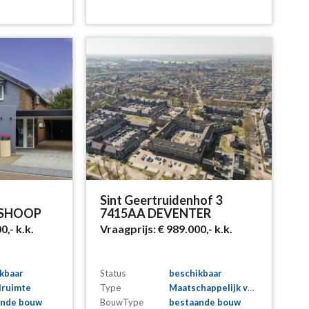
Sint Geertruidenhof 3
MSHOOP
7415AA DEVENTER
00,-
k.k.
Vraagprijs:
€ 989.000,-
k.k.
kbaar
Status
beschikbaar
lruimte
Type
Maatschappelijk vastgoed
ande bouw
BouwType
bestaande bouw