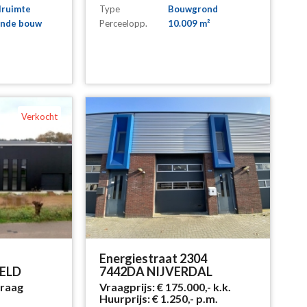
lruimte
Type
Bouwgrond
ande bouw
Perceelopp.
10.009 m²
Verkocht
Energiestraat 2304
VELD
7442DA NIJVERDAL
vraag
Vraagprijs:
€ 175.000,-
k.k.
Huurprijs:
€ 1.250,-
p.m.