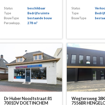
Status
beschikbaar
Status
Verko
Type
Bedrijfsruimte
Type
Bedrij
BouwType
bestaande bouw
BouwType
besta
Perceelopp.
278 m²
Dr Huber Noodtstraat 81
Wegtersweg 38
7001DV DOETINCHEM
7556BR HENGEL