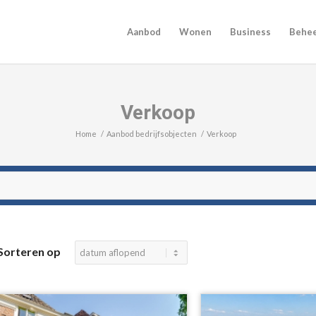
Aanbod
Wonen
Business
Behe
Verkoop
Home
/
Aanbod bedrijfsobjecten
/
Verkoop
Sorteren op