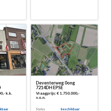
Deventerweg 0ong
O
7214DH EPSE
00,-
k.k.
Vraagprijs:
€ 1.750.000,-
v.o.n.
kbaar
Status
beschikbaar