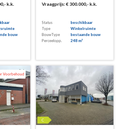
00,-
k.k.
Vraagprijs:
€ 300.000,-
k.k.
kbaar
Status
beschikbaar
fsruimte
Type
Winkelruimte
ande bouw
BouwType
bestaande bouw
Perceelopp.
248 m²
er Voorbehoud
C