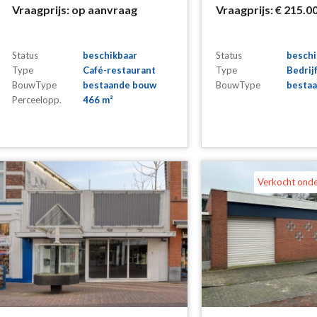
Vraagprijs:
op aanvraag
Vraagprijs:
€ 215.0
Status
beschikbaar
Status
beschi
Type
Café-restaurant
Type
Bedrij
BouwType
bestaande bouw
BouwType
besta
Perceelopp.
466 m²
Verkocht ond