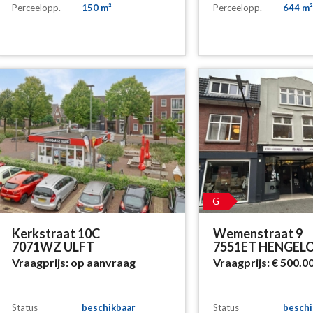
Perceelopp.
150 m²
Perceelopp.
644 m²
G
Kerkstraat 10C
Wemenstraat 9
7071WZ ULFT
7551ET HENGEL
Vraagprijs:
op aanvraag
Vraagprijs:
€ 500.0
Status
beschikbaar
Status
beschi