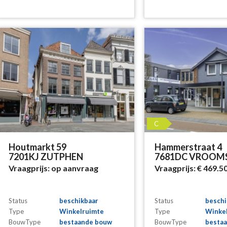
C
Houtmarkt 59
Hammerstraat 4
7201KJ ZUTPHEN
7681DC VROO
Vraagprijs:
op aanvraag
Vraagprijs:
€ 469.5
Status
beschikbaar
Status
beschi
Type
Winkelruimte
Type
Winke
BouwType
bestaande bouw
BouwType
besta