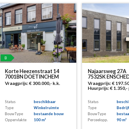
B
Korte Heezenstraat 14
Najaarsweg 27A
7001BN DOETINCHEM
7532SK ENSCHE
Vraagprijs:
€ 300.000,-
k.k.
Vraagprijs:
€ 197.5
Huurprijs:
€ 1.350,-
Status
beschikbaar
Status
beschi
Type
Winkelruimte
Type
Bedrij
BouwType
bestaande bouw
BouwType
besta
Oppervlakte
100 m²
Perceelopp.
90 m²