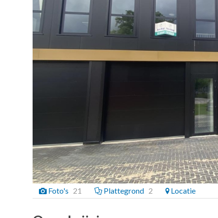
Foto's
21
Plattegrond
2
Locatie