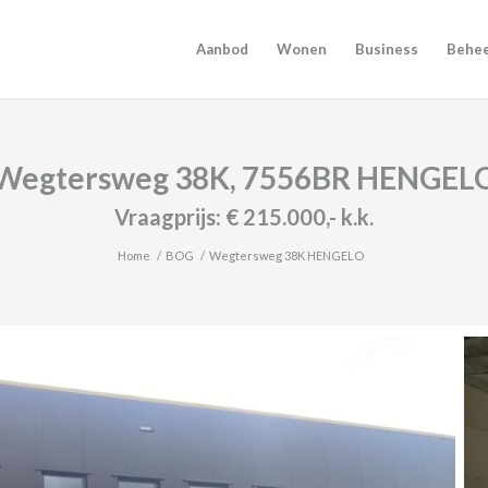
Aanbod
Wonen
Business
Behe
Wegtersweg 38K, 7556BR HENGEL
Vraagprijs:
€ 215.000,-
k.k.
Home
/
BOG
/
Wegtersweg 38K HENGELO