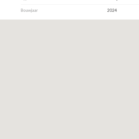
Aanvaarding:
Bouwjaar
2024
Per direct.
Aan deze objectinformatie kunnen geen rechten worden ontleend e
beschouwd. Indien u een aanbieding wenst, kan de makelaar deze
gegevens verzorgen.