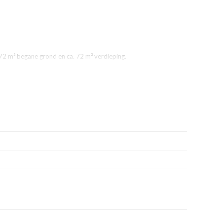
 72 m² begane grond en ca. 72 m² verdieping.
de A1.
ter;
 Westermaat" en heeft de bestemming "Bedrijventerrein-Industrie".
verdrachtsbelasting).