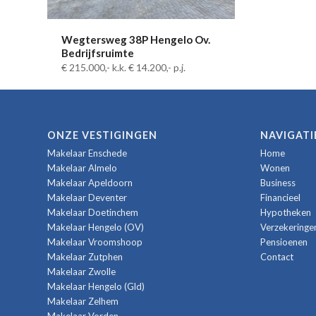
Wegtersweg 38P Hengelo Ov.
Bedrijfsruimte
€ 215.000,-
k.k.
€ 14.200,-
p.j.
ONZE VESTIGINGEN
NAVIGATI
Makelaar Enschede
Home
Makelaar Almelo
Wonen
Makelaar Apeldoorn
Business
Makelaar Deventer
Financieel
Makelaar Doetinchem
Hypotheken
Makelaar Hengelo (OV)
Verzekeringe
Makelaar Vroomshoop
Pensioenen
Makelaar Zutphen
Contact
Makelaar Zwolle
Makelaar Hengelo (Gld)
Makelaar Zelhem