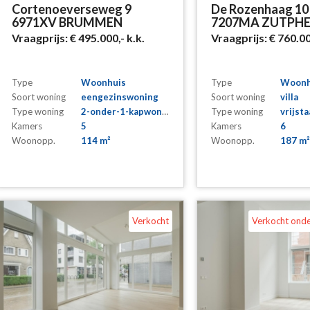
Cortenoeverseweg 9
De Rozenhaag 10
6971XV BRUMMEN
7207MA ZUTPH
Vraagprijs:
€ 495.000,-
k.k.
Vraagprijs:
€ 760.0
Type
Woonhuis
Type
Woonh
Soort woning
eengezinswoning
Soort woning
villa
Type woning
2-onder-1-kapwoning
Type woning
vrijst
Kamers
5
Kamers
6
Woonopp.
114 m²
Woonopp.
187 m²
Verkocht
Verkocht ond