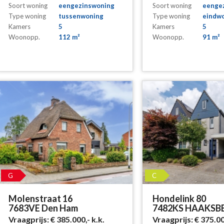
Soort woning
eengezinswoning
Soort woning
eenge
Type woning
tussenwoning
Type woning
eindw
Kamers
5
Kamers
5
Woonopp.
112 m²
Woonopp.
91 m²
G
C
Molenstraat 16
Hondelink 80
7683VE Den Ham
7482KS HAAKSB
Vraagprijs:
€ 385.000,-
k.k.
Vraagprijs:
€ 375.0