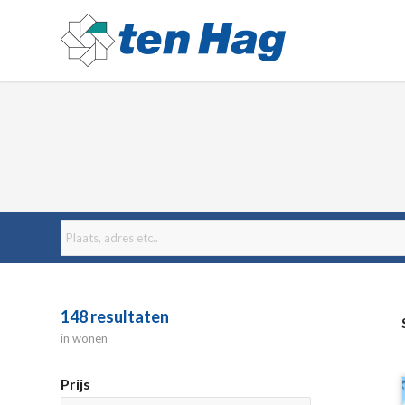
148
resultaten
in wonen
Prijs