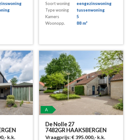
zinswoning
Soort woning
eengezinswoning
oning
Type woning
tussenwoning
Kamers
5
Woonopp.
88 m²
A
De Nolle 27
ERGEN
7482GR HAAKSBERGEN
00,-
k.k.
Vraagprijs:
€ 395.000,-
k.k.