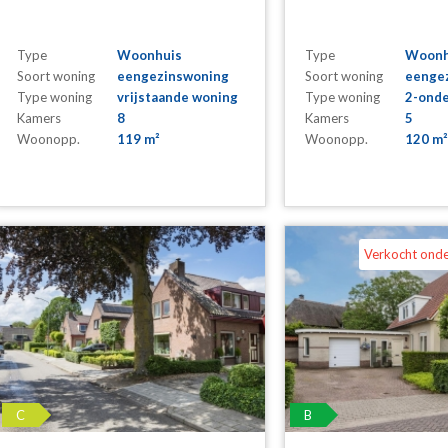
Type
Woonhuis
Type
Woonh
Soort woning
eengezinswoning
Soort woning
eenge
Type woning
vrijstaande woning
Type woning
2-onde
Kamers
8
Kamers
5
Woonopp.
119 m²
Woonopp.
120 m²
Verkocht ond
C
B