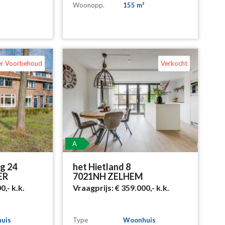
Woonopp.
155 m²
er Voorbehoud
Verkocht
A
g 24
het Hietland 8
ER
7021NH ZELHEM
00,-
k.k.
Vraagprijs:
€ 359.000,-
k.k.
uis
Type
Woonhuis