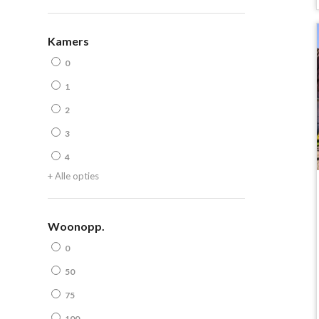
Kamers
0
1
2
3
4
+ Alle opties
Woonopp.
0
50
75
100