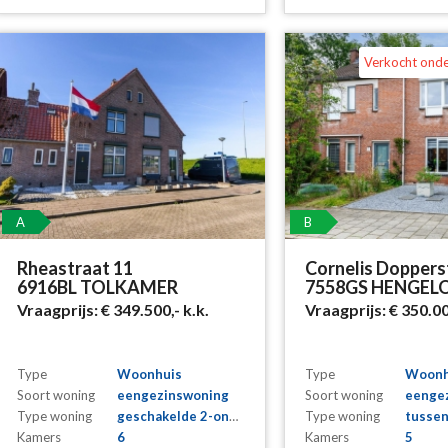
Verkocht ond
A
B
Rheastraat 11
Cornelis Doppers
6916BL TOLKAMER
7558GS HENGEL
Vraagprijs:
€ 349.500,-
k.k.
Vraagprijs:
€ 350.0
Type
Woonhuis
Type
Woonh
Soort woning
eengezinswoning
Soort woning
eenge
Type woning
geschakelde 2-onder-1-kapwoning
Type woning
tusse
Kamers
6
Kamers
5