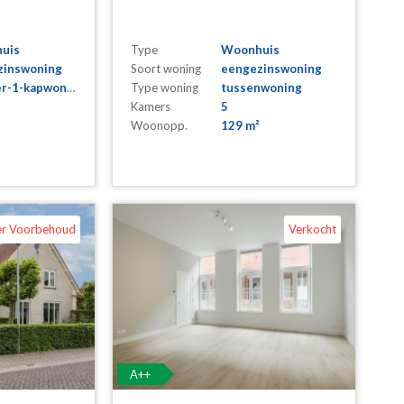
uis
Type
Woonhuis
zinswoning
Soort woning
eengezinswoning
r-1-kapwoning
Type woning
tussenwoning
Kamers
5
Woonopp.
129 m²
er Voorbehoud
Verkocht
A++