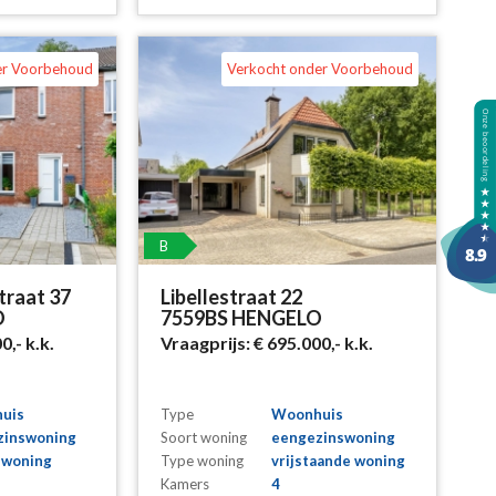
er Voorbehoud
Verkocht onder Voorbehoud
B
traat 37
Libellestraat 22
O
7559BS HENGELO
00,-
k.k.
Vraagprijs:
€ 695.000,-
k.k.
uis
Type
Woonhuis
zinswoning
Soort woning
eengezinswoning
nwoning
Type woning
vrijstaande woning
Kamers
4