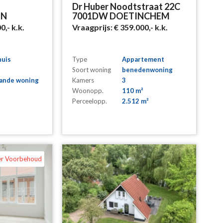
Dr Huber Noodtstraat 22C
EN
7001DW DOETINCHEM
00,-
k.k.
Vraagprijs:
€ 359.000,-
k.k.
uis
Type
Appartement
Soort woning
benedenwoning
aande woning
Kamers
3
Woonopp.
110 m²
Perceelopp.
2.512 m²
er Voorbehoud