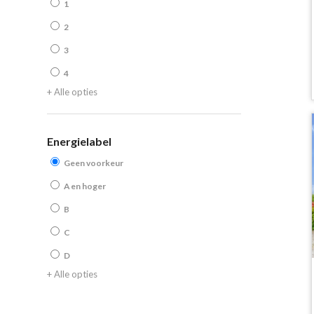
1
2
3
4
+ Alle opties
Energielabel
Geen voorkeur
A en hoger
B
C
D
+ Alle opties