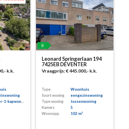
B
4
Leonard Springerlaan 194
7425EB DEVENTER
00,-
k.k.
Vraagprijs:
€ 445.000,-
k.k.
uis
Type
Woonhuis
zinswoning
Soort woning
eengezinswoning
r-1-kapwoning
Type woning
tussenwoning
Kamers
5
Woonopp.
102 m²