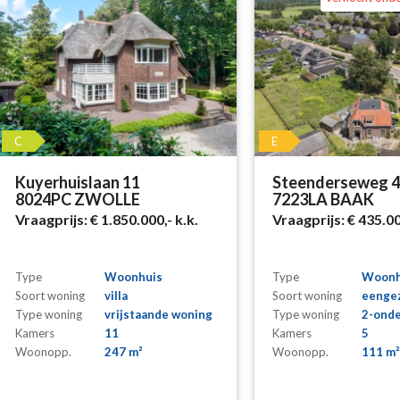
C
E
Kuyerhuislaan 11
Steenderseweg 
8024PC ZWOLLE
7223LA BAAK
Vraagprijs:
€ 1.850.000,-
k.k.
Vraagprijs:
€ 435.0
Type
Woonhuis
Type
Woonh
Soort woning
villa
Soort woning
eenge
Type woning
vrijstaande woning
Type woning
2-onde
Kamers
11
Kamers
5
Woonopp.
247 m²
Woonopp.
111 m²