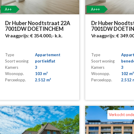
A++
A+++
Dr Huber Noodtstraat 22A
Dr Huber Noodts
7001DW DOETINCHEM
7001DW DOETI
Vraagprijs:
€ 354.000,-
k.k.
Vraagprijs:
€ 349.0
Type
Appartement
Type
Appar
Soort woning
portiekflat
Soort woning
bened
Kamers
3
Kamers
3
Woonopp.
103 m²
Woonopp.
102 m²
Perceelopp.
2.512 m²
Perceelopp.
2.512 
Verkocht ond