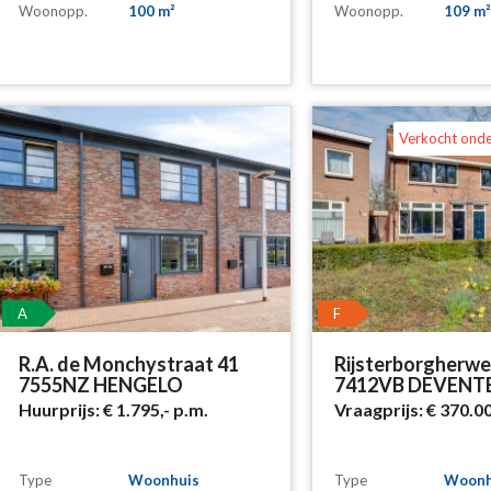
Woonopp.
100 m²
Woonopp.
109 m²
Verkocht ond
A
F
R.A. de Monchystraat 41
Rijsterborgherwe
7555NZ HENGELO
7412VB DEVENT
Huurprijs:
€ 1.795,-
p.m.
Vraagprijs:
€ 370.0
Type
Woonhuis
Type
Woonh