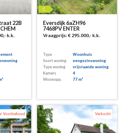
C
traat 22B
Eversdijk 6aZH96
NCHEM
7468PV ENTER
00,-
k.k.
Vraagprijs:
€ 295.000,-
k.k.
tement
Type
Woonhuis
enwoning
Soort woning
eengezinswoning
Type woning
vrijstaande woning
Kamers
4
m²
Woonopp.
77 m²
er Voorbehoud
Verkocht