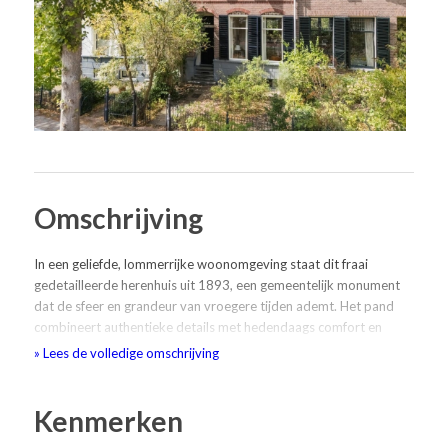
Omschrijving
In een geliefde, lommerrijke woonomgeving staat dit fraai
gedetailleerde herenhuis uit 1893, een gemeentelijk monument
dat de sfeer en grandeur van vroegere tijden ademt. Het pand
combineert authentieke details met hedendaags comfort en
biedt een besloten tuin met achterom. De perfecte plek voor wie
» Lees de volledige omschrijving
houdt van stijlvol wonen in een historische setting, met alle
moderne voorzieningen binnen handbereik. Alle ingrepen zijn
onder architectuur verricht.
Kenmerken