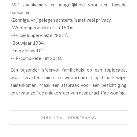
-Vijf slaapkamers en mogelijkheid voor een tweede
badkamer.
-Zonnige, vrij gelegen achtertuin met veel privacy.
-Woonoppervlakte circa 153 m².
-Perceeloppervlakte 283 m².
-Bouwjaar 1934.
-Energielabel C.
-HR-combiketel uit 2018.
Een bijzonder sfeervol familiehuis op een toplocatie,
waar karakter, ruimte en wooncomfort op fraaie wijze
samenkomen. Maak een afspraak voor een bezichtiging
en ervaar zelf de unieke sfeer van deze prachtige woning.
/
24 JULI 2026
DOOR
TEN HAG