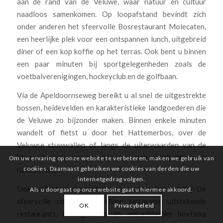
aan de rand van de Veluwe, waar natuur en cultuur
naadloos samenkomen. Op loopafstand bevindt zich
onder anderen het sfeervolle Bosrestaurant Molecaten,
een heerlijke plek voor een ontspannen lunch, uitgebreid
diner of een kop koffie op het terras. Ook bent u binnen
een paar minuten bij sportgelegenheden zoals de
voetbalverenigingen, hockeyclub en de golfbaan.
Via de Apeldoornseweg bereikt u al snel de uitgestrekte
bossen, heidevelden en karakteristieke landgoederen die
de Veluwe zo bijzonder maken. Binnen enkele minuten
wandelt of fietst u door het Hattemerbos, over de
Veluwse stuwwallen of langs de uiterwaarden van de
IJssel. Kortom, een paradijs voor natuurliefhebbers en
Om uw ervaring op onze website te verbeteren, maken we gebruik van
cookies. Daarnaast gebruiken we cookies van derden die uw
rustzoekers.
internetgedrag volgen.
Ook het historische centrum van Hattem ligt dichtbij. De
Als u doorgaat op onze website gaat u hiermee akkoord.
sfeervolle straatjes, gezellige terrassen, uitstekende
OK
Privacybeleid
restaurants, kunstgaleries en ambachtelijke boetieks