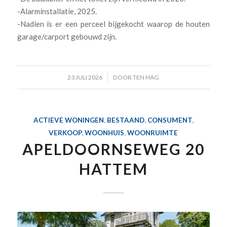
-Alarminstallatie, 2025.
-Nadien is er een perceel bijgekocht waarop de houten
garage/carport gebouwd zijn.
/
23 JULI 2026
DOOR
TEN HAG
ACTIEVE WONINGEN
,
BESTAAND
,
CONSUMENT
,
VERKOOP
,
WOONHUIS
,
WOONRUIMTE
APELDOORNSEWEG 20
HATTEM