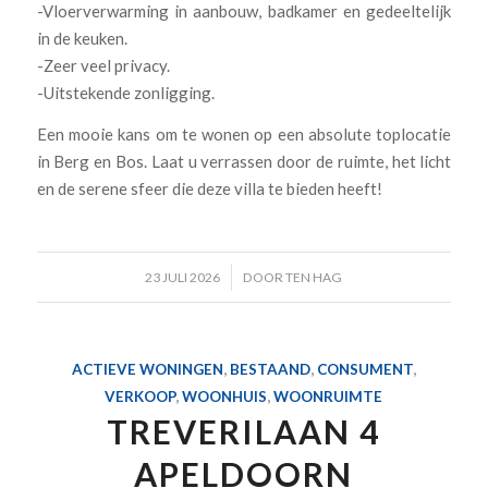
-Vloerverwarming in aanbouw, badkamer en gedeeltelijk
in de keuken.
-Zeer veel privacy.
-Uitstekende zonligging.
Een mooie kans om te wonen op een absolute toplocatie
in Berg en Bos. Laat u verrassen door de ruimte, het licht
en de serene sfeer die deze villa te bieden heeft!
/
23 JULI 2026
DOOR
TEN HAG
ACTIEVE WONINGEN
,
BESTAAND
,
CONSUMENT
,
VERKOOP
,
WOONHUIS
,
WOONRUIMTE
TREVERILAAN 4
APELDOORN