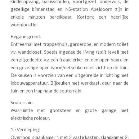
kinderopvang, basisscholen, voortgezet onderwijs, de
gezellige binnenstad en NS-station Apeldoorn zijn in
enkele minuten bereikbaar. Kortom: een heerlijke
woonlocatie!
Begane grond:
Entree/hal met trappenhuis, garderobe, en modern toilet
v.v. wandcloset. Speels ingedeelde living (split level) met
een zitgedeelte v.v. een fraaie erker en een open haard en
een gezellige open woon/eetkeuken met zicht op de tuin.
De keuken is voorzien van een uitgebreide inrichting met
inbouwapparatuur. Bijkeuken met werkkast, deur naar de
tuin en een trap naar de souterrain.
Souterrain:
Wasruimte met gootsteen en grote garage met
elektrische roldeur.
1e Verdieping:
Overloop, slaapkamer 1 met 2 vaste kasten, slaapkamer 2,