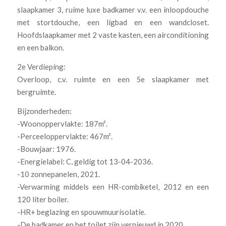
slaapkamer 3, ruime luxe badkamer v.v. een inloopdouche
met stortdouche, een ligbad en een wandcloset.
Hoofdslaapkamer met 2 vaste kasten, een airconditioning
en een balkon.
2e Verdieping:
Overloop, c.v. ruimte en een 5e slaapkamer met
bergruimte.
Bijzonderheden:
-Woonoppervlakte: 187m².
-Perceeloppervlakte: 467m².
-Bouwjaar: 1976.
-Energielabel: C, geldig tot 13-04-2036.
-10 zonnepanelen, 2021.
-Verwarming middels een HR-combiketel, 2012 en een
120 liter boiler.
-HR+ beglazing en spouwmuurisolatie.
-De badkamer en het toilet zijn vernieuwd in 2020.