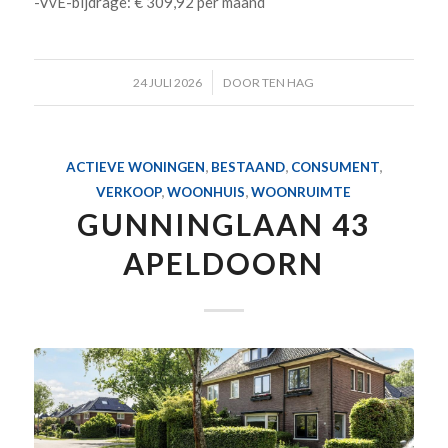
-VvE-bijdrage: € 309,92 per maand
/
24 JULI 2026
DOOR
TEN HAG
ACTIEVE WONINGEN
,
BESTAAND
,
CONSUMENT
,
VERKOOP
,
WOONHUIS
,
WOONRUIMTE
GUNNINGLAAN 43
APELDOORN