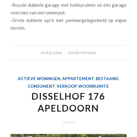
-Royale dubbele garage met hobbyruimte en één garage
voorzien van een smeerput.
-Grote dubbele oprit met parkeergelegenheid op eigen
terrein.
/
24 JULI 2026
DOOR
TEN HAG
ACTIEVE WONINGEN
,
APPARTEMENT
,
BESTAAND
,
CONSUMENT
,
VERKOOP
,
WOONRUIMTE
DISSELHOF 176
APELDOORN