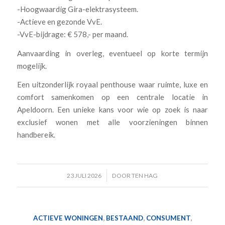
-Hoogwaardig Gira-elektrasysteem.
-Actieve en gezonde VvE.
-VvE-bijdrage: € 578,- per maand.
Aanvaarding in overleg, eventueel op korte termijn
mogelijk.
Een uitzonderlijk royaal penthouse waar ruimte, luxe en
comfort samenkomen op een centrale locatie in
Apeldoorn. Een unieke kans voor wie op zoek is naar
exclusief wonen met alle voorzieningen binnen
handbereik.
/
23 JULI 2026
DOOR
TEN HAG
ACTIEVE WONINGEN
,
BESTAAND
,
CONSUMENT
,