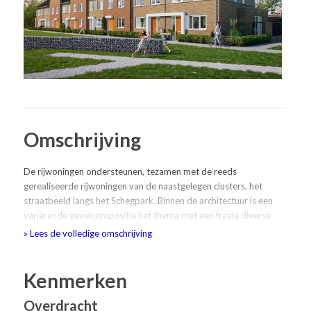
Omschrijving
De rijwoningen ondersteunen, tezamen met de reeds
gerealiseerde rijwoningen van de naastgelegen clusters, het
straatbeeld langs het Schegpark. Binnen de architectuur is een
variërende gevelcompositie het thema met een fraaie diverse
kleurstelling in de bakstenen gevelopbouw. De vormgeving biedt
» Lees de volledige omschrijving
een verscheidenheid aan woningtypologieën. De hoekwoningen
met aangebouwde gemetselde erkers, de tussenliggende
woningtypes met Volendammer kapvorm (met strakke
Kenmerken
dakrandbeeïndiging), de luxe metalen kaders t.p.v. de entrees en
Overdracht
de gemetselde erfafscheidingen t.p.v. de hoekwoningen zijn fraaie