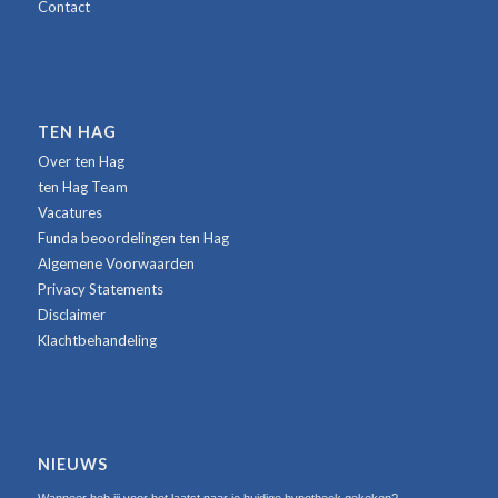
Contact
TEN HAG
Over ten Hag
ten Hag Team
Vacatures
Funda beoordelingen ten Hag
Algemene Voorwaarden
Privacy Statements
Disclaimer
Klachtbehandeling
NIEUWS
Wanneer heb jij voor het laatst naar je huidige hypotheek gekeken?