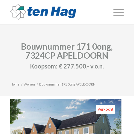
Bouwnummer 171 0ong,
7324CP APELDOORN
Koopsom:
€ 277.500,-
v.o.n.
Home
/
Wonen
/
Bouwnummer 171 0ong APELDOORN
Verkocht