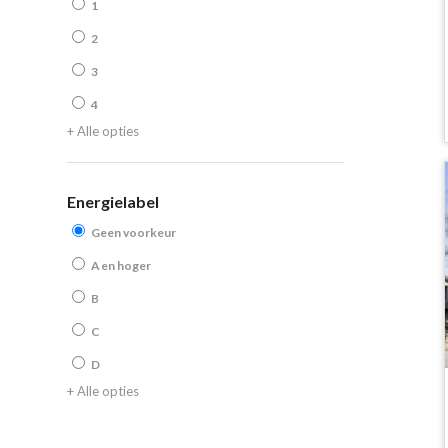
1
2
3
4
+ Alle opties
Energielabel
Geen voorkeur
A en hoger
B
C
D
+ Alle opties