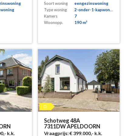
zinswoning
Soort woning
eengezinswoning
nwoning
Type woning
2-onder-1-kapwoning
Kamers
7
Woonopp.
190 m²
D
Schotweg 48A
OORN
7311DW APELDOORN
00,-
k.k.
Vraagprijs:
€ 399.000,-
k.k.