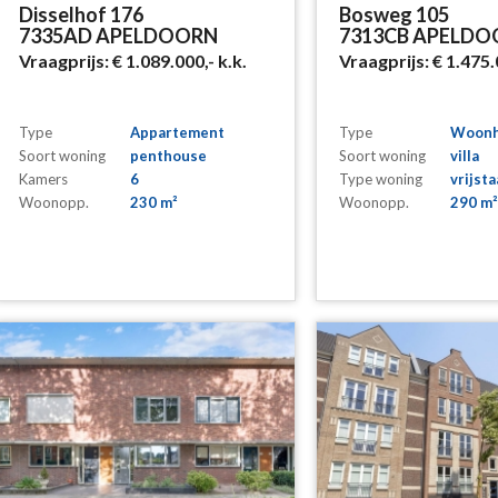
Disselhof 176
Bosweg 105
7335AD APELDOORN
7313CB APELD
Vraagprijs:
€ 1.089.000,-
k.k.
Vraagprijs:
€ 1.475.
Type
Appartement
Type
Woonh
Soort woning
penthouse
Soort woning
villa
Kamers
6
Type woning
vrijst
Woonopp.
230 m²
Woonopp.
290 m²