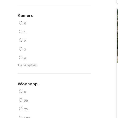
Kamers
0
1
2
3
4
+ Alle opties
Woonopp.
0
50
75
100