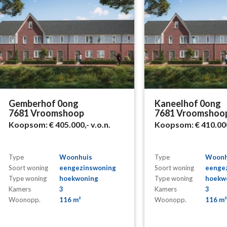
Gemberhof 0ong
Kaneelhof 0ong
7681 Vroomshoop
7681 Vroomshoo
Koopsom:
€ 405.000,-
v.o.n.
Koopsom:
€ 410.00
Type
Woonhuis
Type
Woonh
Soort woning
eengezinswoning
Soort woning
eenge
Type woning
hoekwoning
Type woning
hoekw
Kamers
3
Kamers
3
Woonopp.
116 m²
Woonopp.
116 m²