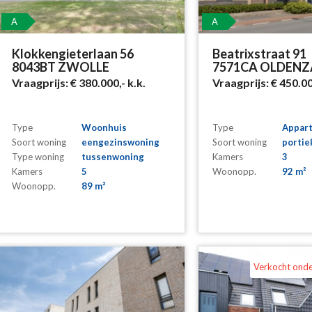
A
A
Klokkengieterlaan 56
Beatrixstraat 91
8043BT ZWOLLE
7571CA OLDENZ
Vraagprijs:
€ 380.000,-
k.k.
Vraagprijs:
€ 450.0
Type
Woonhuis
Type
Appar
Soort woning
eengezinswoning
Soort woning
portie
Type woning
tussenwoning
Kamers
3
Kamers
5
Woonopp.
92 m²
Woonopp.
89 m²
Verkocht ond