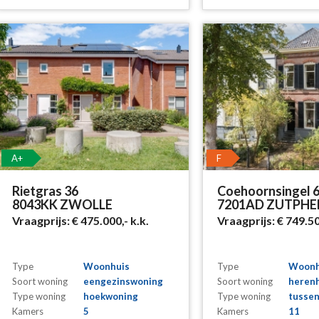
A+
F
Rietgras 36
Coehoornsingel 
8043KK ZWOLLE
7201AD ZUTPHE
Vraagprijs:
€ 475.000,-
k.k.
Vraagprijs:
€ 749.5
Type
Woonhuis
Type
Woonh
Soort woning
eengezinswoning
Soort woning
heren
Type woning
hoekwoning
Type woning
tusse
Kamers
5
Kamers
11