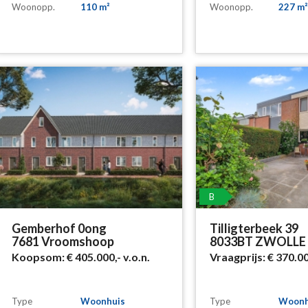
Woonopp.
110 m²
Woonopp.
227 m²
B
Gemberhof 0ong
Tilligterbeek 39
7681 Vroomshoop
8033BT ZWOLLE
Koopsom:
€ 405.000,-
v.o.n.
Vraagprijs:
€ 370.0
Type
Woonhuis
Type
Woonh