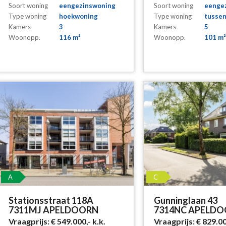
Soort woning
eengezinswoning
Soort woning
eenge
Type woning
hoekwoning
Type woning
tusse
Kamers
3
Kamers
5
Woonopp.
116 m²
Woonopp.
101 m²
A
C
Stationsstraat 118A
Gunninglaan 43
7311MJ APELDOORN
7314NC APELD
Vraagprijs:
€ 549.000,-
k.k.
Vraagprijs:
€ 829.0