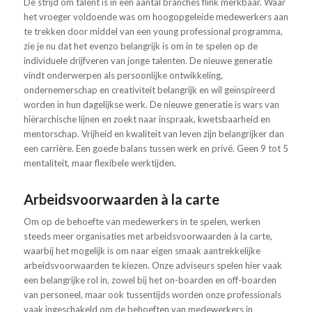
De strijd om talent is in een aantal branches flink merkbaar. Waar
het vroeger voldoende was om hoogopgeleide medewerkers aan
te trekken door middel van een young professional programma,
zie je nu dat het evenzo belangrijk is om in te spelen op de
individuele drijfveren van jonge talenten. De nieuwe generatie
vindt onderwerpen als persoonlijke ontwikkeling,
ondernemerschap en creativiteit belangrijk en wil geïnspireerd
worden in hun dagelijkse werk. De nieuwe generatie is wars van
hiërarchische lijnen en zoekt naar inspraak, kwetsbaarheid en
mentorschap. Vrijheid en kwaliteit van leven zijn belangrijker dan
een carrière. Een goede balans tussen werk en privé. Geen 9 tot 5
mentaliteit, maar flexibele werktijden.
Arbeidsvoorwaarden à la carte
Om op de behoefte van medewerkers in te spelen, werken
steeds meer organisaties met arbeidsvoorwaarden à la carte,
waarbij het mogelijk is om naar eigen smaak aantrekkelijke
arbeidsvoorwaarden te kiezen. Onze adviseurs spelen hier vaak
een belangrijke rol in, zowel bij het on-boarden en off-boarden
van personeel, maar ook tussentijds worden onze professionals
vaak ingeschakeld om de behoeften van medewerkers in