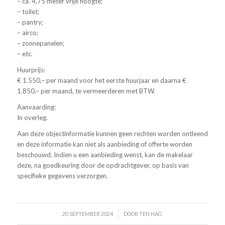
– ca. 4,75 meter vrije hoogte;
– toilet;
– pantry;
– airco;
– zonnepanelen;
– etc.
Huurprijs:
€ 1.550,– per maand voor het eerste huurjaar en daarna €
1.850,– per maand, te vermeerderen met BTW.
Aanvaarding:
In overleg.
Aan deze objectinformatie kunnen geen rechten worden ontleend
en deze informatie kan niet als aanbieding of offerte worden
beschouwd. Indien u een aanbieding wenst, kan de makelaar
deze, na goedkeuring door de opdrachtgever, op basis van
specifieke gegevens verzorgen.
/
20 SEPTEMBER 2024
DOOR
TEN HAG