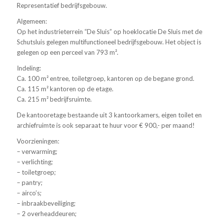
Representatief bedrijfsgebouw.
Algemeen:
Op het industrieterrein “De Sluis” op hoeklocatie De Sluis met de
Schutsluis gelegen multifunctioneel bedrijfsgebouw. Het object is
gelegen op een perceel van 793 m².
Indeling:
Ca. 100 m² entree, toiletgroep, kantoren op de begane grond.
Ca. 115 m² kantoren op de etage.
Ca. 215 m² bedrijfsruimte.
De kantooretage bestaande uit 3 kantoorkamers, eigen toilet en
archiefruimte is ook separaat te huur voor € 900,- per maand!
Voorzieningen:
– verwarming;
– verlichting;
– toiletgroep;
– pantry;
– airco’s;
– inbraakbeveiliging;
– 2 overheaddeuren;