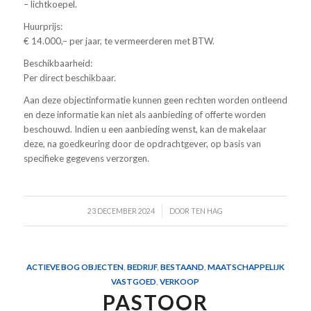
– lichtkoepel.
Huurprijs:
€ 14.000,– per jaar, te vermeerderen met BTW.
Beschikbaarheid:
Per direct beschikbaar.
Aan deze objectinformatie kunnen geen rechten worden ontleend
en deze informatie kan niet als aanbieding of offerte worden
beschouwd. Indien u een aanbieding wenst, kan de makelaar
deze, na goedkeuring door de opdrachtgever, op basis van
specifieke gegevens verzorgen.
/
23 DECEMBER 2024
DOOR
TEN HAG
ACTIEVE BOG OBJECTEN
,
BEDRIJF
,
BESTAAND
,
MAATSCHAPPELIJK
VASTGOED
,
VERKOOP
PASTOOR