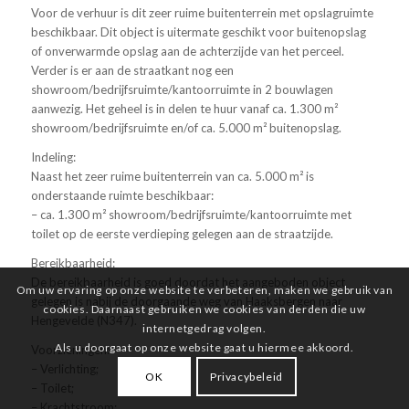
Voor de verhuur is dit zeer ruime buitenterrein met opslagruimte
beschikbaar. Dit object is uitermate geschikt voor buitenopslag
of onverwarmde opslag aan de achterzijde van het perceel.
Verder is er aan de straatkant nog een
showroom/bedrijfsruimte/kantoorruimte in 2 bouwlagen
aanwezig. Het geheel is in delen te huur vanaf ca. 1.300 m²
showroom/bedrijfsruimte en/of ca. 5.000 m² buitenopslag.
Indeling:
Naast het zeer ruime buitenterrein van ca. 5.000 m² is
onderstaande ruimte beschikbaar:
– ca. 1.300 m² showroom/bedrijfsruimte/kantoorruimte met
toilet op de eerste verdieping gelegen aan de straatzijde.
Bereikbaarheid:
De bereikbaarheid is goed doordat het aangeboden object
Om uw ervaring op onze website te verbeteren, maken we gebruik van
gelegen is nabij de doorgaande weg van Haaksbergen naar
cookies. Daarnaast gebruiken we cookies van derden die uw
Hengevelde (N347).
internetgedrag volgen.
Als u doorgaat op onze website gaat u hiermee akkoord.
Voorzieningen:
– Verlichting;
OK
Privacybeleid
– Toilet;
– Krachtstroom;