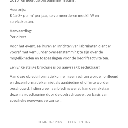
2013” en heeft de bestemming “Bedrijf”.
Huurprijs:
€ 150,– per m² per jaar, te vermeerderen met BTW en
servicekosten.
Aanvaarding:
Per direct.
Voor het eventueel huren en inrichten van labruimten dient er
vooraf met verhuurder overeenstemming te zijn over de
mogelijkheden en toepassingen voor de bedrijfsactiviteiten.
Een Engelstalige brochure is op aanvraag beschikbaar!
Aan deze objectinformatie kunnen geen rechten worden ontleend
en deze informatie kan niet als aanbieding of offerte worden
beschouwd. Indien u een aanbieding wenst, kan de makelaar
deze, na goedkeuring door de opdrachtgever, op basis van
specifieke gegevens verzorgen.
/
31 JANUARI 2025
DOOR
TEN HAG