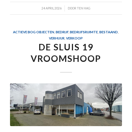
/
24 APRIL 2026
DOOR
TEN HAG
ACTIEVE BOG OBJECTEN
,
BEDRIJF
,
BEDRIJFSRUIMTE
,
BESTAAND
,
VERHUUR
,
VERKOOP
DE SLUIS 19
VROOMSHOOP