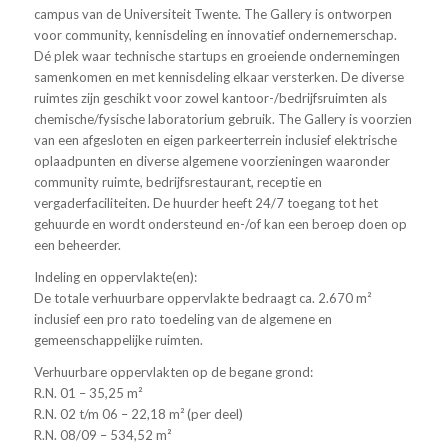
campus van de Universiteit Twente. The Gallery is ontworpen
voor community, kennisdeling en innovatief ondernemerschap.
Dé plek waar technische startups en groeiende ondernemingen
samenkomen en met kennisdeling elkaar versterken. De diverse
ruimtes zijn geschikt voor zowel kantoor-/bedrijfsruimten als
chemische/fysische laboratorium gebruik. The Gallery is voorzien
van een afgesloten en eigen parkeerterrein inclusief elektrische
oplaadpunten en diverse algemene voorzieningen waaronder
community ruimte, bedrijfsrestaurant, receptie en
vergaderfaciliteiten. De huurder heeft 24/7 toegang tot het
gehuurde en wordt ondersteund en-/of kan een beroep doen op
een beheerder.
Indeling en oppervlakte(en):
De totale verhuurbare oppervlakte bedraagt ca. 2.670 m²
inclusief een pro rato toedeling van de algemene en
gemeenschappelijke ruimten.
Verhuurbare oppervlakten op de begane grond:
R.N. 01 – 35,25 m²
R.N. 02 t/m 06 – 22,18 m² (per deel)
R.N. 08/09 – 534,52 m²