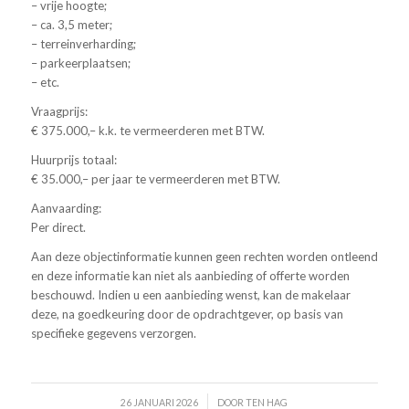
– vrije hoogte;
– ca. 3,5 meter;
– terreinverharding;
– parkeerplaatsen;
– etc.
Vraagprijs:
€ 375.000,– k.k. te vermeerderen met BTW.
Huurprijs totaal:
€ 35.000,– per jaar te vermeerderen met BTW.
Aanvaarding:
Per direct.
Aan deze objectinformatie kunnen geen rechten worden ontleend
en deze informatie kan niet als aanbieding of offerte worden
beschouwd. Indien u een aanbieding wenst, kan de makelaar
deze, na goedkeuring door de opdrachtgever, op basis van
specifieke gegevens verzorgen.
/
26 JANUARI 2026
DOOR
TEN HAG