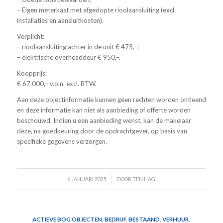
– Eigen meterkast met afgedopte rioolaansluiting (excl.
installaties en aansluitkosten).
Verplicht:
– rioolaansluiting achter in de unit € 475,–;
– elektrische overheaddeur € 950,–.
Koopprijs:
€ 67.000,– v.o.n. excl. BTW.
Aan deze objectinformatie kunnen geen rechten worden ontleend
en deze informatie kan niet als aanbieding of offerte worden
beschouwd. Indien u een aanbieding wenst, kan de makelaar
deze, na goedkeuring door de opdrachtgever, op basis van
specifieke gegevens verzorgen.
/
6 JANUARI 2025
DOOR
TEN HAG
ACTIEVE BOG OBJECTEN
,
BEDRIJF
,
BESTAAND
,
VERHUUR
,