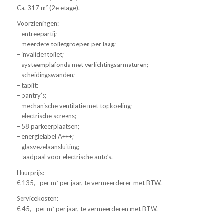
Ca. 317 m² (2e etage).
Voorzieningen:
– entreepartij;
– meerdere toiletgroepen per laag;
– invalidentoilet;
– systeemplafonds met verlichtingsarmaturen;
– scheidingswanden;
– tapijt;
– pantry’s;
– mechanische ventilatie met topkoeling;
– electrische screens;
– 58 parkeerplaatsen;
– energielabel A+++;
– glasvezelaansluiting;
– laadpaal voor electrische auto’s.
Huurprijs:
€ 135,– per m² per jaar, te vermeerderen met BTW.
Servicekosten:
€ 45,– per m² per jaar, te vermeerderen met BTW.