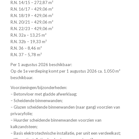
R.N. 14/15 – 272,87 m²
R.N. 16/17 – 429,06 m²
R.N. 18/19 – 429,06 m²
R.N. 20/21 – 429,06 m²
R.N. 22/23 – 429,06 m²
R.N. 32a – 13,25 m²
R.N. 32b – 19,33 m²
R.N. 36 – 8,46 m²
R.N. 37 – 5,78 m²
Per 1 augustus 2026 beschikbaar:
Op de 1e verdieping komt per 1 augustus 2026 ca. 1.050 m²
beschikbaar.
Voorzieningen/bijzonderheden:
– Betonvloer met gladde afwerklaag;
– Scheidende binnenwanden;
– Glazen scheidende binnenwanden (naar gang) voorzien van
privacyfolie;
– Huurder scheidende binnenwanden voorzien van
kalkzandsteen;
– Basis elektrotechnische installatie, per unit een verdeelkast;