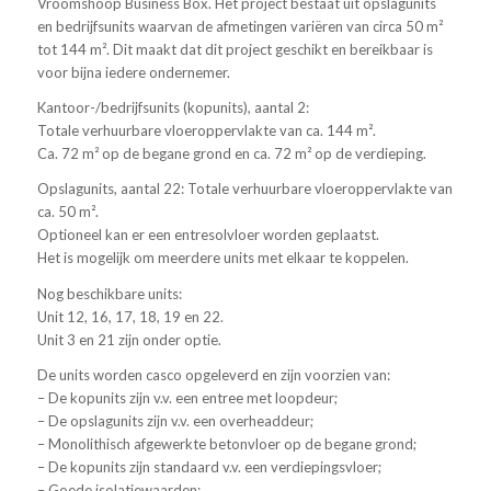
Vroomshoop Business Box. Het project bestaat uit opslagunits
en bedrijfsunits waarvan de afmetingen variëren van circa 50 m²
tot 144 m². Dit maakt dat dit project geschikt en bereikbaar is
voor bijna iedere ondernemer.
Kantoor-/bedrijfsunits (kopunits), aantal 2:
Totale verhuurbare vloeroppervlakte van ca. 144 m².
Ca. 72 m² op de begane grond en ca. 72 m² op de verdieping.
Opslagunits, aantal 22: Totale verhuurbare vloeroppervlakte van
ca. 50 m².
Optioneel kan er een entresolvloer worden geplaatst.
Het is mogelijk om meerdere units met elkaar te koppelen.
Nog beschikbare units:
Unit 12, 16, 17, 18, 19 en 22.
Unit 3 en 21 zijn onder optie.
De units worden casco opgeleverd en zijn voorzien van:
– De kopunits zijn v.v. een entree met loopdeur;
– De opslagunits zijn v.v. een overheaddeur;
– Monolithisch afgewerkte betonvloer op de begane grond;
– De kopunits zijn standaard v.v. een verdiepingsvloer;
– Goede isolatiewaarden;