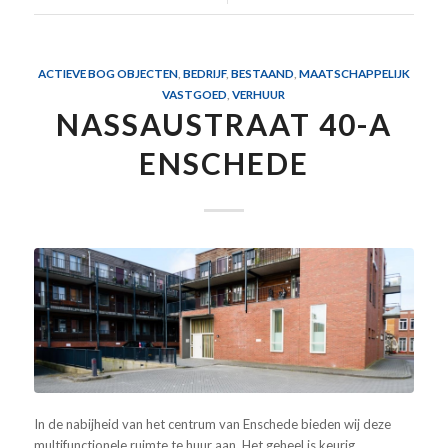
ACTIEVE BOG OBJECTEN
,
BEDRIJF
,
BESTAAND
,
MAATSCHAPPELIJK
VASTGOED
,
VERHUUR
NASSAUSTRAAT 40-A
ENSCHEDE
In de nabijheid van het centrum van Enschede bieden wij deze
multifunctionele ruimte te huur aan. Het geheel is keurig