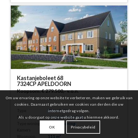
Kastanjeboleet 68
7324CP APELDOORN
Koopsom:
€ 279.500,-
v.o.n.
Om uw ervaring op onze website te verbeteren, maken we gebruik van
cookies. Daarnaast gebruiken we cookies van derden die uw
Type
Woonhuis
internetgedrag volgen.
Soort woning
eengezinswoning
Als u doorgaat op onze website gaat u hiermee akkoord.
Type woning
tussenwoning
OK
Privacybeleid
Kamers
5
Woonopp.
111 m²