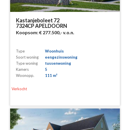
Kastanjeboleet 72
7324CP APELDOORN
Koopsom:
€ 277.500,-
v.o.n.
Type
Woonhuis
Soort woning
eengezinswoning
Type woning
tussenwoning
Kamers
5
Woonopp.
111 m²
Verkocht