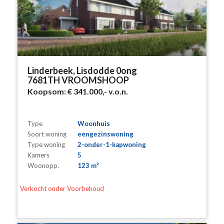
Linderbeek, Lisdodde 0ong
7681TH VROOMSHOOP
Koopsom:
€ 341.000,-
v.o.n.
Type
Woonhuis
Soort woning
eengezinswoning
Type woning
2-onder-1-kapwoning
Kamers
5
Woonopp.
123 m²
Verkocht onder Voorbehoud