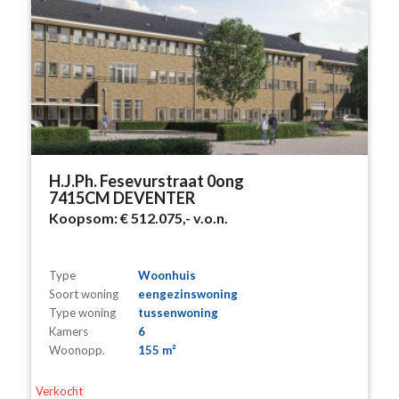
H.J.Ph. Fesevurstraat 0ong
7415CM DEVENTER
Koopsom:
€ 512.075,-
v.o.n.
Type
Woonhuis
Soort woning
eengezinswoning
Type woning
tussenwoning
Kamers
6
Woonopp.
155 m²
Verkocht