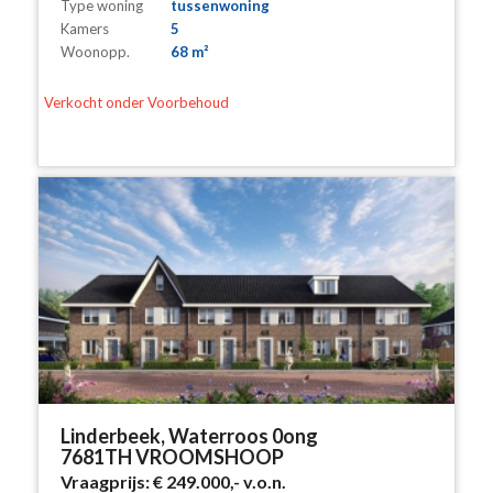
Type woning
tussenwoning
Kamers
5
Woonopp.
68 m²
Verkocht onder Voorbehoud
Linderbeek, Waterroos 0ong
7681TH VROOMSHOOP
Vraagprijs:
€ 249.000,-
v.o.n.