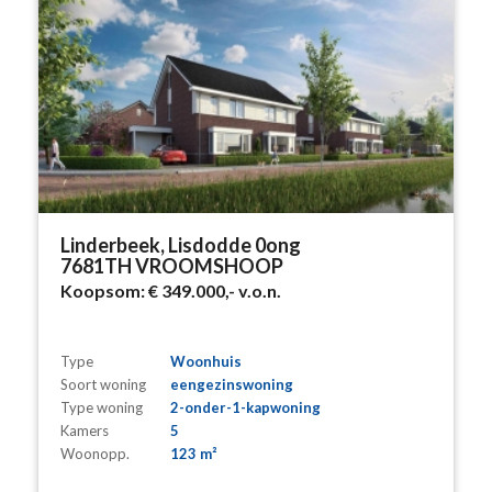
Linderbeek, Lisdodde 0ong
7681TH VROOMSHOOP
Koopsom:
€ 349.000,-
v.o.n.
Type
Woonhuis
Soort woning
eengezinswoning
Type woning
2-onder-1-kapwoning
Kamers
5
Woonopp.
123 m²