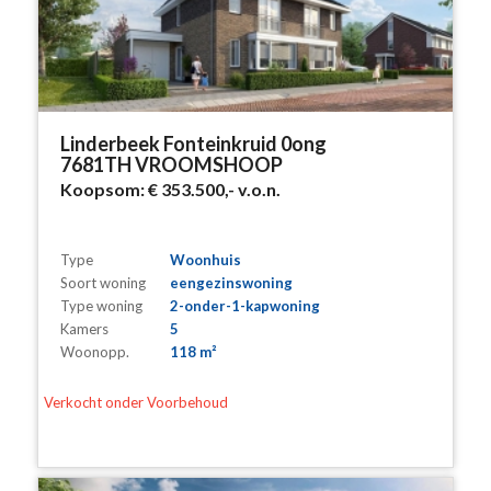
Linderbeek Fonteinkruid 0ong
7681TH VROOMSHOOP
Koopsom:
€ 353.500,-
v.o.n.
Type
Woonhuis
Soort woning
eengezinswoning
Type woning
2-onder-1-kapwoning
Kamers
5
Woonopp.
118 m²
Verkocht onder Voorbehoud