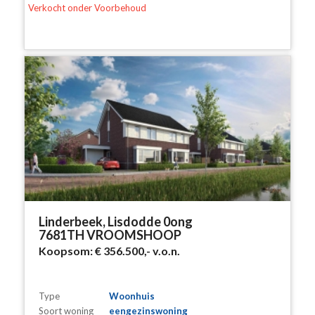
Verkocht onder Voorbehoud
Linderbeek, Lisdodde 0ong
7681TH VROOMSHOOP
Koopsom:
€ 356.500,-
v.o.n.
Type
Woonhuis
Soort woning
eengezinswoning