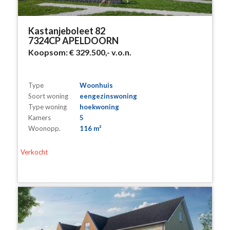
Kastanjeboleet 82
7324CP APELDOORN
Koopsom:
€ 329.500,-
v.o.n.
Type
Woonhuis
Soort woning
eengezinswoning
Type woning
hoekwoning
Kamers
5
Woonopp.
116 m²
Verkocht