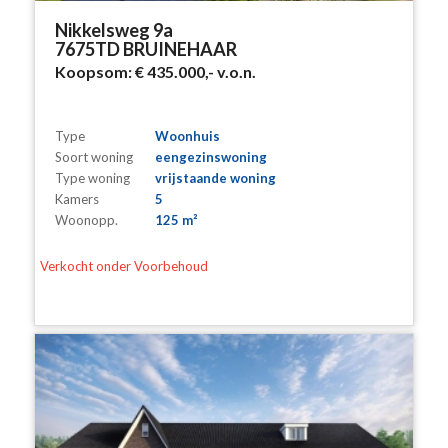
Nikkelsweg 9a
7675TD BRUINEHAAR
Koopsom:
€ 435.000,-
v.o.n.
Type
Woonhuis
Soort woning
eengezinswoning
Type woning
vrijstaande woning
Kamers
5
Woonopp.
125 m²
Verkocht onder Voorbehoud