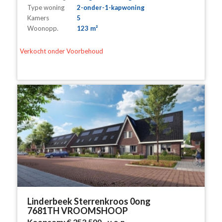
Type woning
2-onder-1-kapwoning
Kamers
5
Woonopp.
123 m²
Verkocht onder Voorbehoud
Linderbeek Sterrenkroos 0ong
7681TH VROOMSHOOP
Koopsom:
€ 253.500,-
v.o.n.