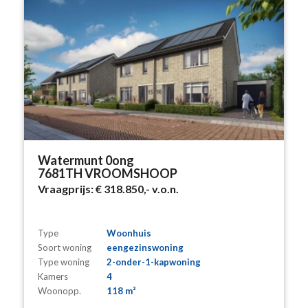
Watermunt 0ong
7681TH VROOMSHOOP
Vraagprijs:
€ 318.850,-
v.o.n.
Type
Woonhuis
Soort woning
eengezinswoning
Type woning
2-onder-1-kapwoning
Kamers
4
Woonopp.
118 m²