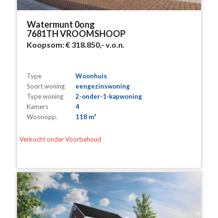
Watermunt 0ong
7681TH VROOMSHOOP
Koopsom:
€ 318.850,-
v.o.n.
Type
Woonhuis
Soort woning
eengezinswoning
Type woning
2-onder-1-kapwoning
Kamers
4
Woonopp.
118 m²
Verkocht onder Voorbehoud