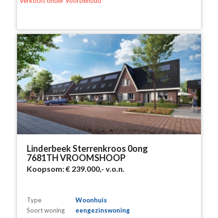
Verkocht onder Voorbehoud
Linderbeek Sterrenkroos 0ong
7681TH VROOMSHOOP
Koopsom:
€ 239.000,-
v.o.n.
Type
Woonhuis
Soort woning
eengezinswoning