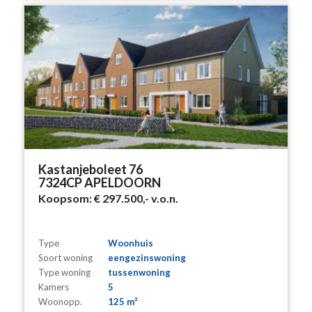
Kastanjeboleet 76
7324CP APELDOORN
Koopsom:
€ 297.500,-
v.o.n.
Type
Woonhuis
Soort woning
eengezinswoning
Type woning
tussenwoning
Kamers
5
Woonopp.
125 m²