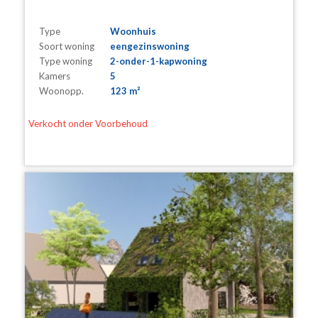
Type
Woonhuis
Soort woning
eengezinswoning
Type woning
2-onder-1-kapwoning
Kamers
5
Woonopp.
123 m²
Verkocht onder Voorbehoud