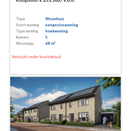
Type
Woonhuis
Soort woning
eengezinswoning
Type woning
hoekwoning
Kamers
5
Woonopp.
68 m²
Verkocht onder Voorbehoud