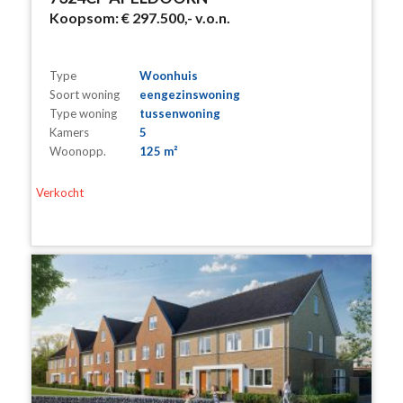
Koopsom:
€ 297.500,-
v.o.n.
Type
Woonhuis
Soort woning
eengezinswoning
Type woning
tussenwoning
Kamers
5
Woonopp.
125 m²
Verkocht