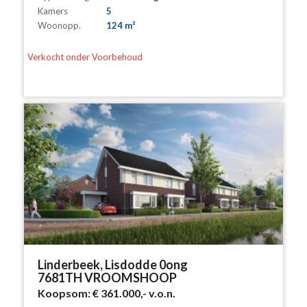
Kamers
5
Woonopp.
124 m²
Verkocht onder Voorbehoud
Linderbeek, Lisdodde 0ong
7681TH VROOMSHOOP
Koopsom:
€ 361.000,-
v.o.n.