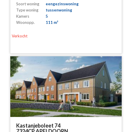
Soort woning
eengezinswoning
Type woning
tussenwoning
Kamers
5
Woonopp.
111 m²
Verkocht
Kastanjeboleet 74
7324CP APELDOORN