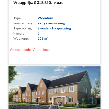
Vraagprijs:
€ 318.850,-
v.o.n.
Type
Woonhuis
Soort woning
eengezinswoning
Type woning
2-onder-1-kapwoning
Kamers
5
Woonopp.
118 m²
Verkocht onder Voorbehoud