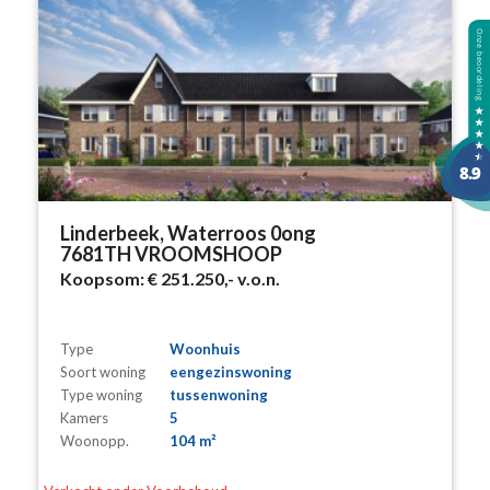
Linderbeek, Waterroos 0ong
7681TH VROOMSHOOP
Koopsom:
€ 251.250,-
v.o.n.
Type
Woonhuis
Soort woning
eengezinswoning
Type woning
tussenwoning
Kamers
5
Woonopp.
104 m²