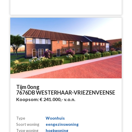
Tijm 0ong
7676DB WESTERHAAR-VRIEZENVEENSE
Koopsom:
€ 241.000,-
v.o.n.
Type
Woonhuis
Soort woning
eengezinswoning
Type woning
hoekwoning