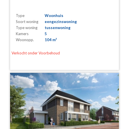
Type
Woonhuis
Soort woning
eengezinswoning
Type woning
tussenwoning
Kamers
5
Woonopp.
104 m²
Verkocht onder Voorbehoud