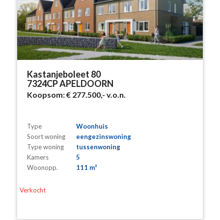
Kastanjeboleet 80
7324CP APELDOORN
Koopsom:
€ 277.500,-
v.o.n.
Type
Woonhuis
Soort woning
eengezinswoning
Type woning
tussenwoning
Kamers
5
Woonopp.
111 m²
Verkocht