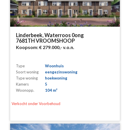
Linderbeek, Waterroos 0ong
7681TH VROOMSHOOP
Koopsom:
€ 279.000,-
v.o.n.
Type
Woonhuis
Soort woning
eengezinswoning
Type woning
hoekwoning
Kamers
5
Woonopp.
104 m²
Verkocht onder Voorbehoud