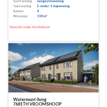
Soort woning
eengezinswoning
Type woning
2-onder-1-kapwoning
Kamers
4
Woonopp.
118 m²
Verkocht onder Voorbehoud
Watermunt 0ong
7681TH VROOMSHOOP