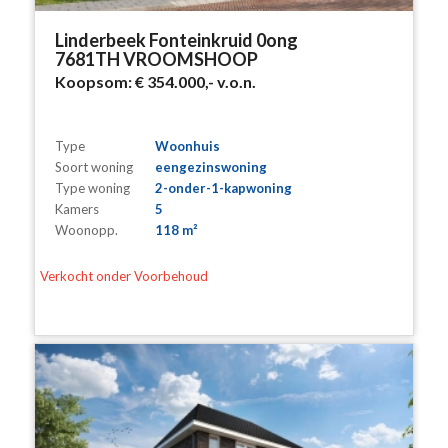
Linderbeek Fonteinkruid 0ong
7681TH VROOMSHOOP
Koopsom:
€ 354.000,-
v.o.n.
Type
Woonhuis
Soort woning
eengezinswoning
Type woning
2-onder-1-kapwoning
Kamers
5
Woonopp.
118 m²
Verkocht onder Voorbehoud