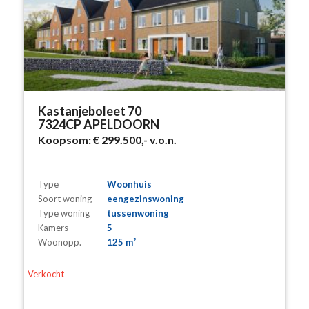
Kastanjeboleet 70
7324CP APELDOORN
Koopsom:
€ 299.500,-
v.o.n.
Type
Woonhuis
Soort woning
eengezinswoning
Type woning
tussenwoning
Kamers
5
Woonopp.
125 m²
Verkocht