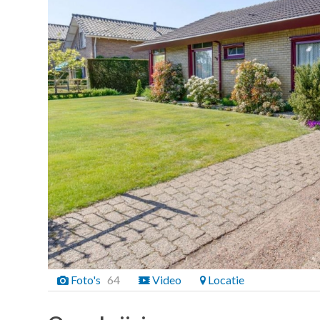
Foto's
64
Video
Locatie