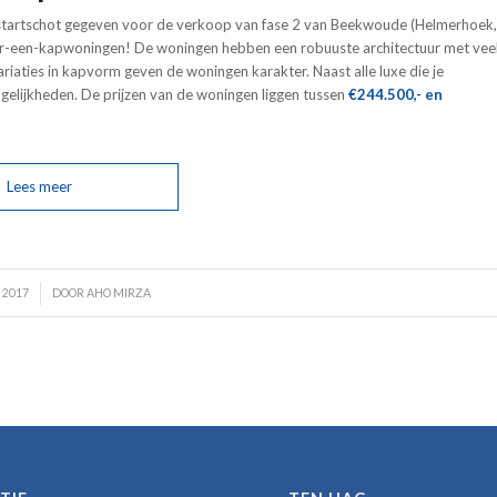
 startschot gegeven voor de verkoop van fase 2 van Beekwoude (Helmerhoek,
der-een-kapwoningen! De woningen hebben een robuuste architectuur met vee
variaties in kapvorm geven de woningen karakter. Naast alle luxe die je
mogelijkheden. De prijzen van de woningen liggen tussen
€244.500,- en
Lees meer
 2017
DOOR
AHO MIRZA