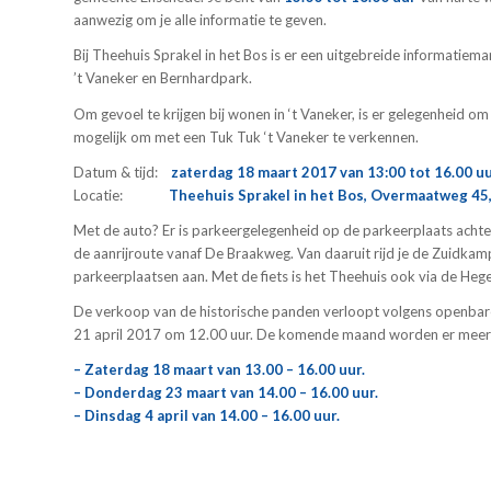
aanwezig om je alle informatie te geven.
Bij Theehuis Sprakel in het Bos is er een uitgebreide informatiem
’t Vaneker en Bernhardpark.
Om gevoel te krijgen bij wonen in ‘t Vaneker, is er gelegenheid om
mogelijk om met een Tuk Tuk ‘t Vaneker te verkennen.
Datum & tijd:
zaterdag 18 maart 2017 van 13:00 tot 16.00 uur
Locatie:
Theehuis
Sprakel in het Bos, Overmaatweg 45
Met de auto? Er is parkeergelegenheid op de parkeerplaats achter
de aanrijroute vanaf De Braakweg. Van daaruit rijd je de Zuidka
parkeerplaatsen aan. Met de fiets is het Theehuis ook via de He
De verkoop van de historische panden verloopt volgens openbare i
21 april 2017 om 12.00 uur. De komende maand worden er meerde
– Zaterdag 18 maart van 13.00 – 16.00 uur.
– Donderdag 23 maart van 14.00 – 16.00 uur.
– Dinsdag 4 april van 14.00 – 16.00 uur.