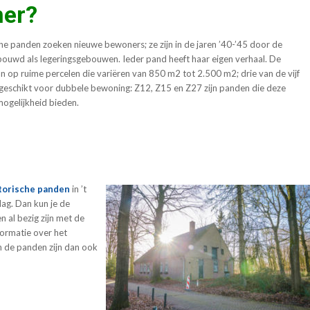
ner?
he panden zoeken nieuwe bewoners; ze zijn in de jaren ’40-’45 door de
bouwd als legeringsgebouwen. Ieder pand heeft haar eigen verhaal. De
n op ruime percelen die variëren van 850 m2 tot 2.500 m2; drie van de vijf
 geschikt voor dubbele bewoning: Z12, Z15 en Z27 zijn panden die deze
mogelijkheid bieden.
storische panden
in ’t
ag. Dan kun je de
 al bezig zijn met de
formatie over het
 de panden zijn dan ook