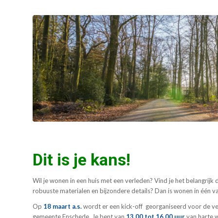
Dit is je kans!
Wil je wonen in een huis met een verleden? Vind je het belangrijk 
robuuste materialen en bijzondere details? Dan is wonen in één van
Op
18 maart a.s.
wordt er een kick-off georganiseerd voor de v
gemeente Enschede. Je bent van
13.00 tot 16.00 uur
van harte 