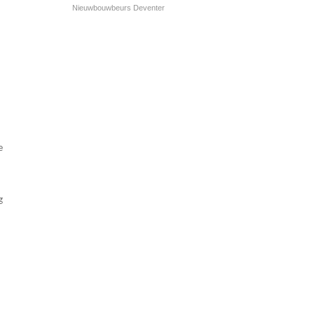
Nieuwbouwbeurs Deventer
n
e
g