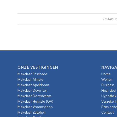
/
9 MAART 2
ONZE VESTIGINGEN
NAVIGA
Makelaar Enschede
Home
Makelaar Almelo
Wonen
Makelaar Apeldoorn
Business
Makelaar Deventer
Financieel
Makelaar Doetinchem
Hypothek
Makelaar Hengelo (OV)
Verzekeri
Makelaar Vroomshoop
Pensioene
Makelaar Zutphen
Contact