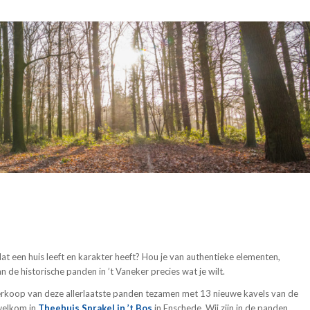
dat een huis leeft en karakter heeft? Hou je van authentieke elementen,
 de historische panden in ’t Vaneker precies wat je wilt.
erkoop van deze allerlaatste panden tezamen met 13 nieuwe kavels van de
welkom in
Theehuis Sprakel in ’t Bos
in Enschede. Wij zijn in de panden