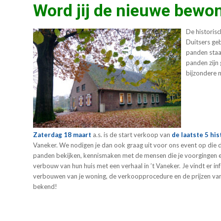
Word jij de nieuwe bewo
De historisc
Duitsers ge
panden staa
panden zijn
bijzondere 
Zaterdag 18 maart
a.s. is de start verkoop van
de laatste 5 hi
Vaneker. We nodigen je dan ook graag uit voor ons event op die d
panden bekijken, kennismaken met de mensen die je voorgingen en
verbouw van hun huis met een verhaal in ’t Vaneker. Je vindt er in
verbouwen van je woning, de verkoopprocedure en de prijzen van
bekend!