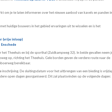
arkt om je te laten informeren over het nieuwe aanbod van kavels en panden i
 met huidige bouwers in het gebied ervaringen uit te wisselen en is het
 (vrije inloop)
, Enschede
 het Theehuis en bij de sporthal (Zuidkampweg 32). In beide gevallen neem j
mpweg op, richting het Theehuis. Gele borden geven de verdere route naar de
geboerweg bereikbaar.
nschrijving. De sluitingsdatum voor het uitbrengen van een bieding is vrijda
re open dagen georganiseerd. Dit zal plaatsvinden op de volgende dagen: