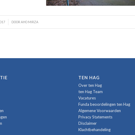
017
DOOR
AHO MIRZA
TIE
TEN HAG
Over ten Hag
ten Hag Team
Vacatures
Funda beoordelingen ten Hag
en
Algemene Voorwaarden
ngen
Privacy Statements
n
Disclaimer
Klachtbehandeling