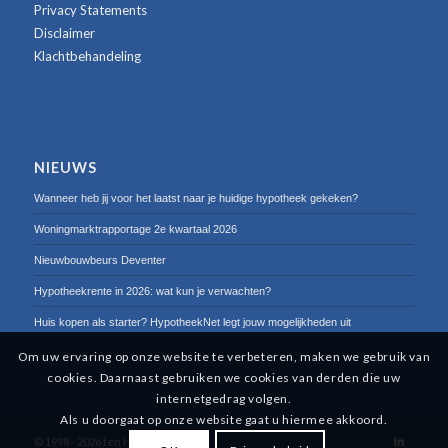
Privacy Statements
Disclaimer
Klachtbehandeling
NIEUWS
Wanneer heb jij voor het laatst naar je huidige hypotheek gekeken?
Woningmarktrapportage 2e kwartaal 2026
Nieuwbouwbeurs Deventer
Hypotheekrente in 2026: wat kun je verwachten?
Huis kopen als starter? HypotheekNet legt jouw mogelijkheden uit
Om uw ervaring op onze website te verbeteren, maken we gebruik van
cookies. Daarnaast gebruiken we cookies van derden die uw
internetgedrag volgen.
Als u doorgaat op onze website gaat u hiermee akkoord.
© 1998 -
2026 ten Hag Groep B.V.