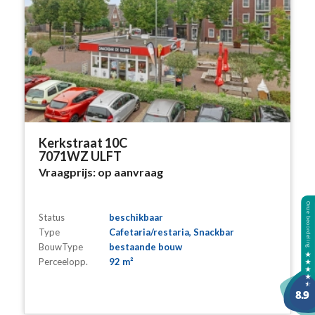
Kerkstraat 10C
7071WZ ULFT
Vraagprijs:
op aanvraag
Status
beschikbaar
Type
Cafetaria/restaria, Snackbar
BouwType
bestaande bouw
Perceelopp.
92 m²