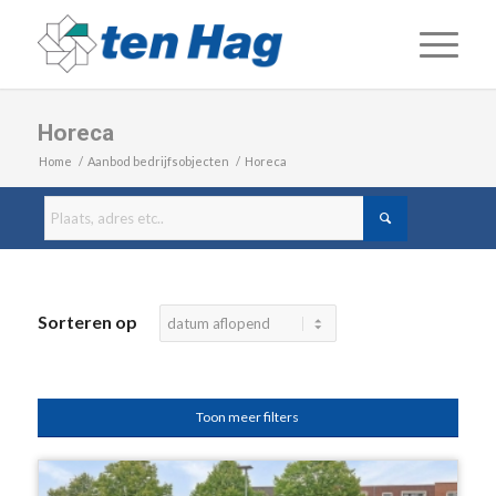
Horeca
Home
/
Aanbod bedrijfsobjecten
/
Horeca
Sorteren op
Toon meer filters