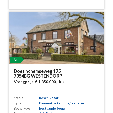
A+
Doetinchemseweg 175
7054BG WESTENDORP
Vraagprijs:
€ 1.350.000,-
k.k.
Status
beschikbaar
Type
Pannenkoekenhuis/creperie
BouwType
bestaande bouw