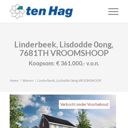
Linderbeek, Lisdodde 0ong,
7681TH VROOMSHOOP
Koopsom:
€ 361.000,-
v.o.n.
Home
/
Wonen
/
Linderbeek, Lisdodde 0ong VROOMSHOOP
Verkocht onder Voorbehoud