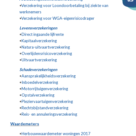
•
Verzekering voor Loondoorbetaling bij ziekte van
werknemers
•
Verzekering voor WGA-eigenrisicodrager
Levensverzekeringen
•
Direct ingaande lijfrente
•
Kapitaalverzekering
•
Natura-uitvaartverzekering
•
Overlijdensrisicoverzekering
•
Uitvaartverzekering
Schadeverzekeringen
•
Aansprakelijkheidsverzekering
•
Inboedelverzekering
•
Motorrijtuigenverzekering
•
Opstalverzekering
•
Pleziervaartuigenverzekering
•
Rechtsbijstandverzekering
•
Reis- en annuleringsverzekering
Waardemeters
•
Herbouwwaardemeter woningen 2017