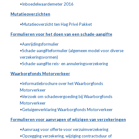
•
Inboedelwaardemeter 2016
Mutatieoverzichten
•
Mutatieoverzicht ten Hag Privé Pakket
Formulieren voor het doen van een schade-aangifte
•
Aanrijdingsformulier
•
Schade-aangifteformulier (algemeen model voor diverse
verzekeringsvormen)
•
Schade-aangifte reis- en annuleringsverzekering
Waarborgfonds Motorverkeer
•
Informatiebrochure over het Waarborgfonds
Motorverkeer
•
Verzoek om schadevergoeding bij Waarborgfonds
Motorverkeer
•
Getuigenverklaring Waarborgfonds Motorverkeer
Formulieren voor aanvragen of wijzigen van verzekeringen
•
Aanvraag voor offerte voor verzuimverzekering
•
Opzegging verzekering, wijziging contractsduur of