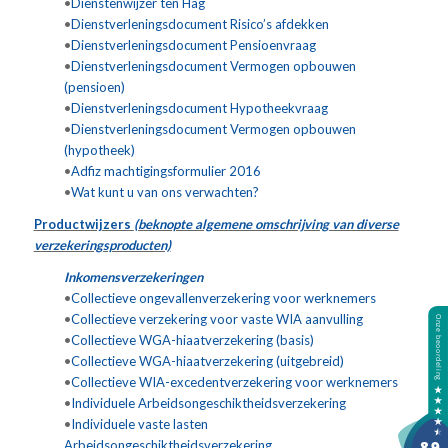
•
Dienstenwijzer ten Hag
•
Dienstverleningsdocument Risico’s afdekken
•
Dienstverleningsdocument Pensioenvraag
•
Dienstverleningsdocument Vermogen opbouwen
(pensioen)
•
Dienstverleningsdocument Hypotheekvraag
•
Dienstverleningsdocument Vermogen opbouwen
(hypotheek)
•
Adfiz machtigingsformulier 2016
•
Wat kunt u van ons verwachten?
Productwijzers
(beknopte algemene omschrijving van diverse
verzekeringsproducten)
Inkomensverzekeringen
•
Collectieve ongevallenverzekering voor werknemers
•
Collectieve verzekering voor vaste WIA aanvulling
•
Collectieve WGA-hiaatverzekering (basis)
•
Collectieve WGA-hiaatverzekering (uitgebreid)
•
Collectieve WIA-excedentverzekering voor werknemers
•
Individuele Arbeidsongeschiktheidsverzekering
•
Individuele vaste lasten
Arbeidsongeschiktheidsverzekering