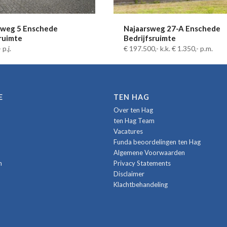
sweg 5 Enschede
Najaarsweg 27-A Enschede
sruimte
Bedrijfsruimte
-
p.j.
€ 197.500,-
k.k.
€ 1.350,-
p.m.
E
TEN HAG
Over ten Hag
ten Hag Team
Vacatures
Funda beoordelingen ten Hag
Algemene Voorwaarden
n
Privacy Statements
Disclaimer
Klachtbehandeling