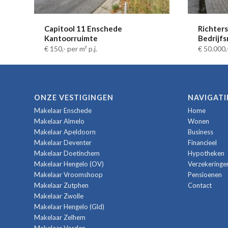
Capitool 11 Enschede
Richter
Kantoorruimte
Bedrijf
€ 150,-
per m² p.j.
€ 50.000,
ONZE VESTIGINGEN
NAVIGATI
Makelaar Enschede
Home
Makelaar Almelo
Wonen
Makelaar Apeldoorn
Business
Makelaar Deventer
Financieel
Makelaar Doetinchem
Hypotheken
Makelaar Hengelo (OV)
Verzekeringe
Makelaar Vroomshoop
Pensioenen
Makelaar Zutphen
Contact
Makelaar Zwolle
Makelaar Hengelo (Gld)
Makelaar Zelhem