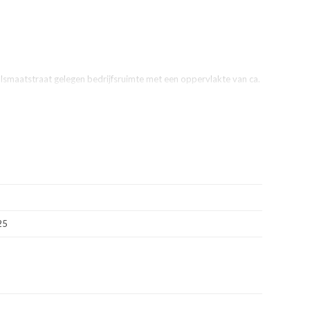
lsmaatstraat gelegen bedrijfsruimte met een oppervlakte van ca.
.
n gewone deur aan de Bosuilstraat, bedrijfsruimte en toiletgroep.
25
 2013" en heeft de bestemming "Kantoor" met functieaanduiding