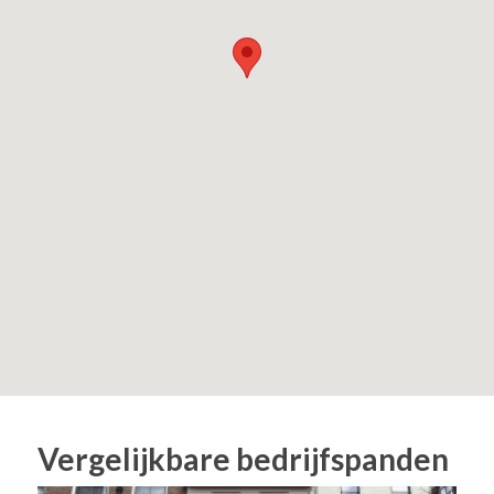
Aanvaarding:
In overleg, snelle beschikbaarheid mogelijk.
Interesse of meer informatie? Neem gerust contact op met:
ten Hag makelaarsgroep
Vispoortenplas 8, 8011TH Zwolle
T: 038 - 426 99 88
E: zwolle@tenhag.nl
Vergelijkbare bedrijfspanden