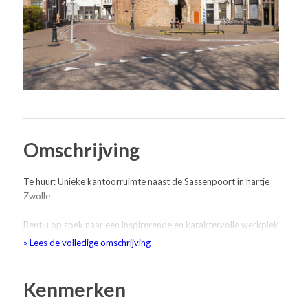
Omschrijving
Te huur: Unieke kantoorruimte naast de Sassenpoort in hartje
Zwolle
Bent u op zoek naar een inspirerende en karaktervolle werkplek
in het centrum van Zwolle? Direct naast de historische
» Lees de volledige omschrijving
Sassenpoort (anno 1409) bieden wij een prachtige
kantoorruimte te huur aan.
Kenmerken
Locatie: