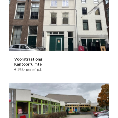
Voorstraat ong
Kantoorruimte
€ 195,-
per m² p.j.