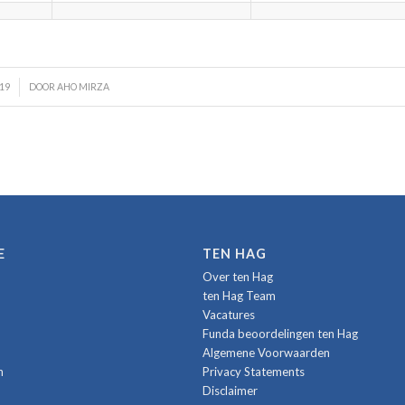
019
DOOR
AHO MIRZA
E
TEN HAG
Over ten Hag
ten Hag Team
Vacatures
Funda beoordelingen ten Hag
Algemene Voorwaarden
n
Privacy Statements
Disclaimer