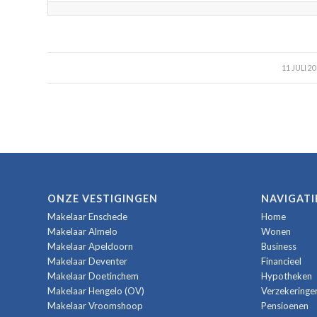
/
11 JULI 2
ONZE VESTIGINGEN
NAVIGATI
Makelaar Enschede
Home
Makelaar Almelo
Wonen
Makelaar Apeldoorn
Business
Makelaar Deventer
Financieel
Makelaar Doetinchem
Hypotheken
Makelaar Hengelo (OV)
Verzekeringe
Makelaar Vroomshoop
Pensioenen