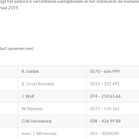
 stijgt het aanbod in verschillende werkgebieden en het stabiliseren de mediane
taal 2019.
ntact opnemen met:
R. Geltink
0570 – 666 999
B. Groot Roessink
0314 – 332 491
J. Wolf
074 – 250 65 66
W. Rijsemus
0575 – 516 361
G.W. Hovenberg
038 – 426 99 88
mevr. J. Winterman
055 – 3030030