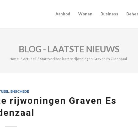
Aanbod
Wonen
Business
Behe
BLOG - LAATSTE NIEUWS
Home
/
Actueel
/
Start verkoop laatste rijwoningen Graven Es Oldenzaal
UEEL
,
ENSCHEDE
te rijwoningen Graven Es
denzaal