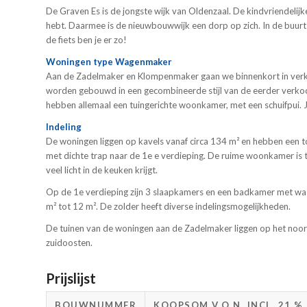
De Graven Es is de jongste wijk van Oldenzaal. De kindvriendelijke 
hebt. Daarmee is de nieuwbouwwijk een dorp op zich. In de buurt 
de fiets ben je er zo!
Woningen type Wagenmaker
Aan de Zadelmaker en Klompenmaker gaan we binnenkort in ver
worden gebouwd in een gecombineerde stijl van de eerder ver
hebben allemaal een tuingerichte woonkamer, met een schuifpui. Je
Indeling
De woningen liggen op kavels vanaf circa 134 m² en hebben een 
met dichte trap naar de 1e e verdieping. De ruime woonkamer is t
veel licht in de keuken krijgt.
Op de 1e verdieping zijn 3 slaapkamers en een badkamer met wast
m² tot 12 m². De zolder heeft diverse indelingsmogelijkheden.
De tuinen van de woningen aan de Zadelmaker liggen op het noo
zuidoosten.
Prijslijst
BOUWNUMMER
KOOPSOM V.O.N. INCL. 21 %