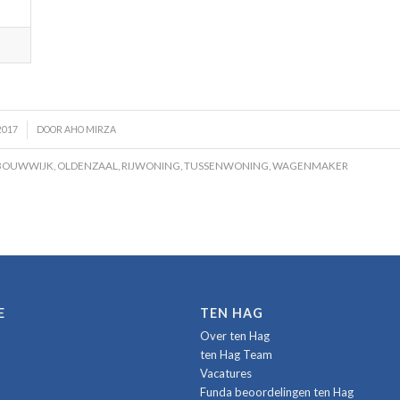
2017
DOOR
AHO MIRZA
BOUWWIJK
,
OLDENZAAL
,
RIJWONING
,
TUSSENWONING
,
WAGENMAKER
E
TEN HAG
Over ten Hag
ten Hag Team
Vacatures
Funda beoordelingen ten Hag