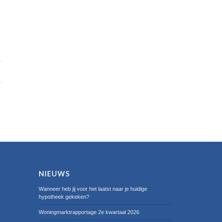
NIEUWS
Wanneer heb jij voor het laatst naar je huidige
hypotheek gekeken?
Woningmarktrapportage 2e kwartaal 2026