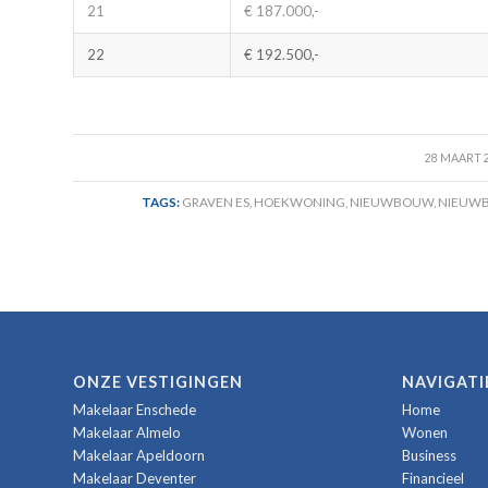
21
€ 187.000,-
22
€ 192.500,-
/
28 MAART 
TAGS:
GRAVEN ES
,
HOEKWONING
,
NIEUWBOUW
,
NIEUW
ONZE VESTIGINGEN
NAVIGATI
Makelaar Enschede
Home
Makelaar Almelo
Wonen
Makelaar Apeldoorn
Business
Makelaar Deventer
Financieel