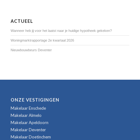
ACTUEEL
Wanneer heb jij voor het laatst naar je huidige hypotheek gekeken?
Woningmarktrapportage 2e kwartaal 2026
Nieuwbouwbeurs Deventer
ONZE VESTIGINGEN
Makelaar Enschede
Makelaar Almelo
Makelaar Apeldoorn
Makelaar Deventer
Makelaar Doetinchem