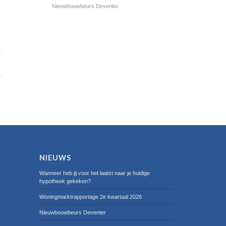
Nieuwbouwbeurs Deventer
NIEUWS
Wanneer heb jij voor het laatst naar je huidige
hypotheek gekeken?
Woningmarktrapportage 2e kwartaal 2026
Nieuwbouwbeurs Deventer