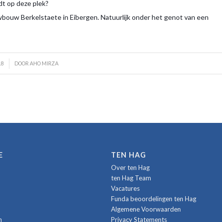
dt op deze plek?
uwbouw Berkelstaete in Eibergen. Natuurlijk onder het genot van een
18
DOOR
AHO MIRZA
E
TEN HAG
Over ten Hag
ten Hag Team
Vacatures
Funda beoordelingen ten Hag
Algemene Voorwaarden
n
Privacy Statements