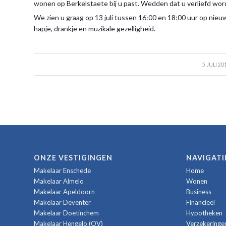
wonen op Berkelstaete bij u past. Wedden dat u verliefd wor
We zien u graag op 13 juli tussen 16:00 en 18:00 uur op nie
hapje, drankje en muzikale gezelligheid.
/
5 JULI 20
ONZE VESTIGINGEN
NAVIGATI
Makelaar Enschede
Home
Makelaar Almelo
Wonen
Makelaar Apeldoorn
Business
Makelaar Deventer
Financieel
Makelaar Doetinchem
Hypotheken
Makelaar Hengelo (OV)
Verzekeringe