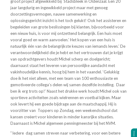
groot project afgewikkeld bij Stadsbleek in Oldenzaal. Een 20
jaar langdurig en ingewikkeld project maar met genoeg
doorzettingsvermogen, nauwe samenwerking en
oplossingsgericht inzicht is het toch gelukt! Ook het assisteren en
begeleiden van grote beslissingen bij klanten, bijvoorbeeld voor
een nieuw huis, is voor mij ontzettend belangrijk. Een huis moet
vooral goed en warm aanvoelen.’ Het kopen van een huis is
natuurlijk één van de belangrijkste keuzes van iemands leven.’ De
verantwoordelijkheid die je hebt en het vertrouwen dat je krijgt
van opdrachtgevers houdt Michel scherp en doelgericht;
daarnaast staat het leveren van persoonlijke aandacht met
vakinhoudelijke kennis, hoog bij hem in het vaandel. ‘Gelukkig
doe ik het niet alleen, met een team van 100 enthousiaste en
gemotiveerde collega’s delen wij samen dezelfde instelling. Daar
ben ik erg trots op!’ Naast het drukke werk houdt Michel ook van
sportieve activiteiten zoals wielrennen en voetbal kijken. Maar
ook levert hij een goede bijdrage aan de maatschappij. Hij is
voorzitter van Toppers op Zondag, een weekendschool dat
kansen creëert voor kinderen in minder kansrijke situaties.
Daarnaast is Michel algemeen penningmeester bij het NVM.
‘‘Iedere dag samen streven naar verbetering, voor een betere