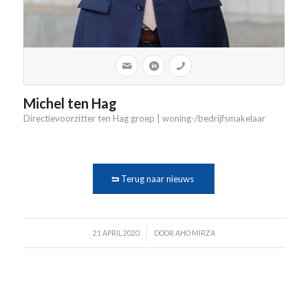
Michel ten Hag
Directievoorzitter ten Hag groep | woning-/bedrijfsmakelaar
Terug naar nieuws
/
21 APRIL 2020
DOOR
AHO MIRZA