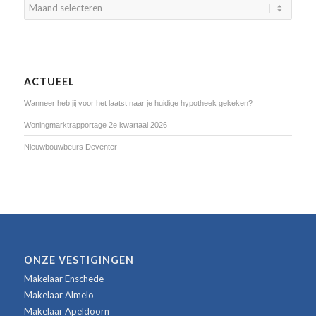
ACTUEEL
Wanneer heb jij voor het laatst naar je huidige hypotheek gekeken?
Woningmarktrapportage 2e kwartaal 2026
Nieuwbouwbeurs Deventer
ONZE VESTIGINGEN
Makelaar Enschede
Makelaar Almelo
Makelaar Apeldoorn