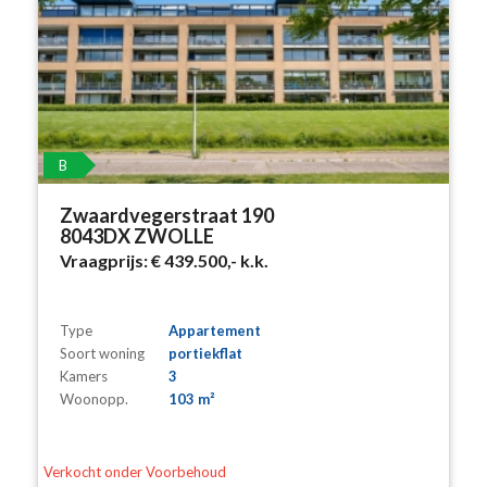
B
Zwaardvegerstraat 190
8043DX ZWOLLE
Vraagprijs:
€ 439.500,-
k.k.
Type
Appartement
Soort woning
portiekflat
Kamers
3
Woonopp.
103 m²
Verkocht onder Voorbehoud