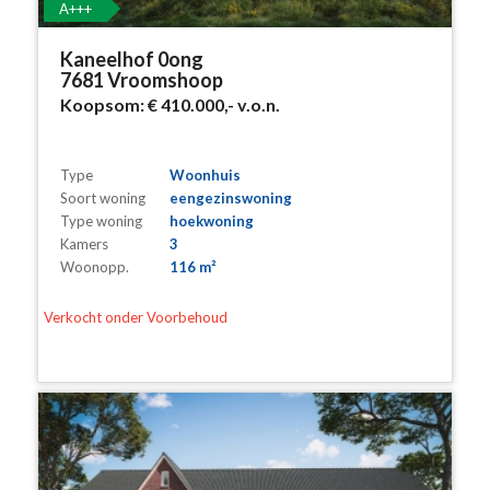
A+++
Kaneelhof 0ong
7681 Vroomshoop
Koopsom:
€ 410.000,-
v.o.n.
Type
Woonhuis
Soort woning
eengezinswoning
Type woning
hoekwoning
Kamers
3
Woonopp.
116 m²
Verkocht onder Voorbehoud