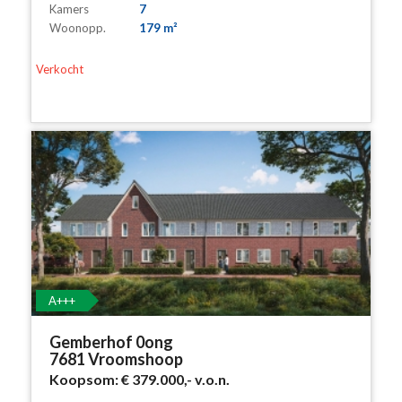
Kamers
7
Woonopp.
179 m²
Verkocht
A+++
Gemberhof 0ong
7681 Vroomshoop
Koopsom:
€ 379.000,-
v.o.n.