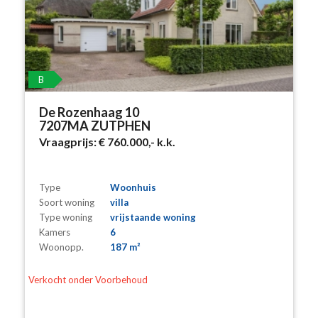
B
De Rozenhaag 10
7207MA ZUTPHEN
Vraagprijs:
€ 760.000,-
k.k.
Type
Woonhuis
Soort woning
villa
Type woning
vrijstaande woning
Kamers
6
Woonopp.
187 m²
Verkocht onder Voorbehoud