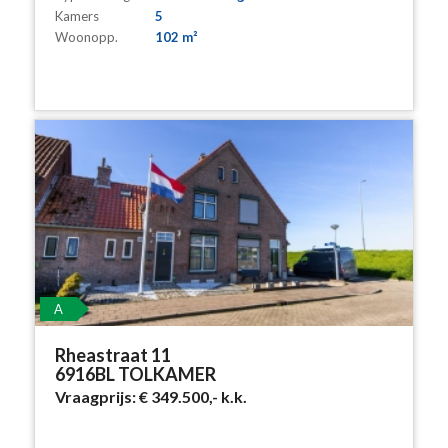
Kamers
5
Woonopp.
102 m²
A
Rheastraat 11
6916BL TOLKAMER
Vraagprijs:
€ 349.500,-
k.k.