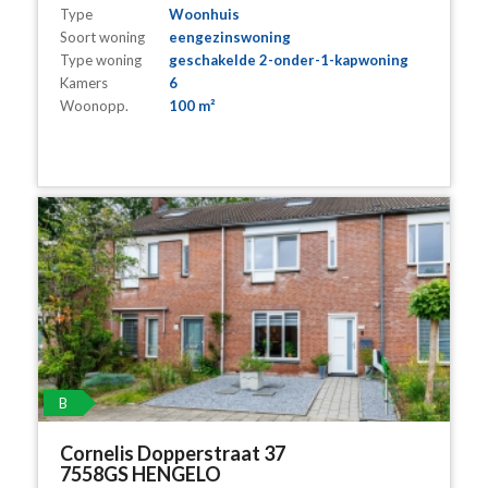
Type
Woonhuis
Soort woning
eengezinswoning
Type woning
geschakelde 2-onder-1-kapwoning
Kamers
6
Woonopp.
100 m²
B
Cornelis Dopperstraat 37
7558GS HENGELO