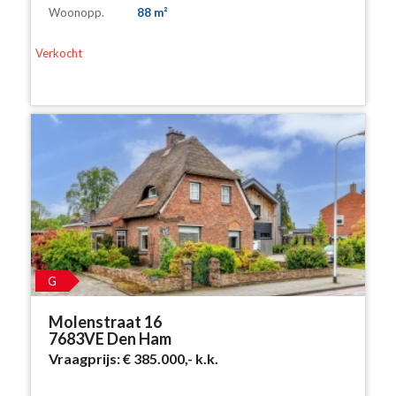
Woonopp.
88 m²
Verkocht
G
Molenstraat 16
7683VE Den Ham
Vraagprijs:
€ 385.000,-
k.k.