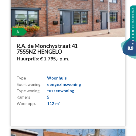
A
R.A. de Monchystraat 41
7555NZ HENGELO
Huurprijs:
€ 1.795,-
p.m.
Type
Woonhuis
Soort woning
eengezinswoning
Type woning
tussenwoning
Kamers
5
Woonopp.
112 m²