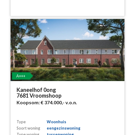
A+++
Kaneelhof 0ong
7681 Vroomshoop
Koopsom:
€ 374.000,-
v.o.n.
Type
Woonhuis
Soort woning
eengezinswoning
Type woning
tussenwoning