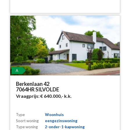
A
Berkenlaan 42
7064HR SILVOLDE
Vraagprijs:
€ 640.000,-
k.k.
Type
Woonhuis
Soort woning
eengezinswoning
Type woning
2-onder-1-kapwoning