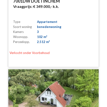
7001DW DOETINCHEM
Vraagprijs:
€ 349.000,-
k.k.
Type
Appartement
Soort woning
benedenwoning
Kamers
3
Woonopp.
102 m²
Perceelopp.
2.512 m²
Verkocht onder Voorbehoud