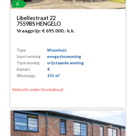
B
Libellestraat 22
7559BS HENGELO
Vraagprijs:
€ 695.000,-
k.k.
Type
Woonhuis
Soort woning
eengezinswoning
Type woning
vrijstaande woning
Kamers
4
Woonopp.
155 m²
Verkocht onder Voorbehoud