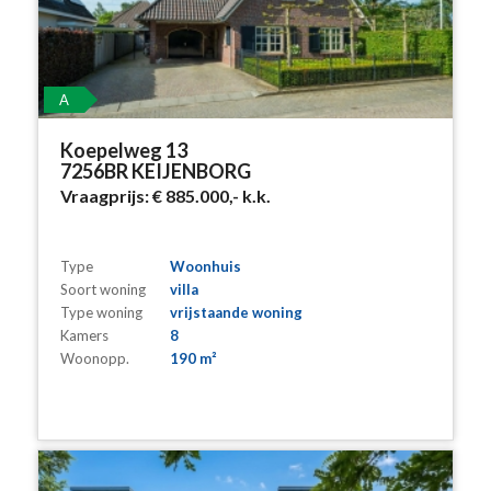
A
Koepelweg 13
7256BR KEIJENBORG
Vraagprijs:
€ 885.000,-
k.k.
Type
Woonhuis
Soort woning
villa
Type woning
vrijstaande woning
Kamers
8
Woonopp.
190 m²