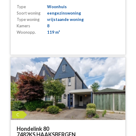
Type
Woonhuis
Soort woning
eengezinswoning
Type woning
vrijstaande woning
Kamers
8
Woonopp.
119 m²
C
Hondelink 80
7482KS HAAKSBERGEN