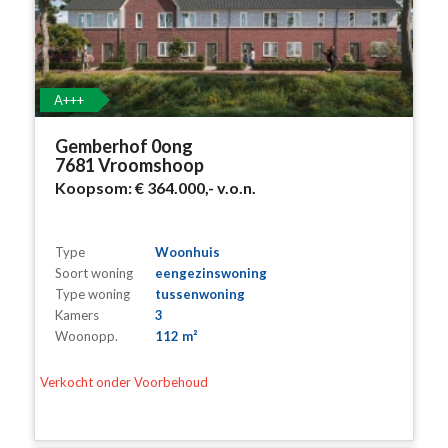
A+++
Gemberhof 0ong
7681 Vroomshoop
Koopsom:
€ 364.000,-
v.o.n.
Type
Woonhuis
Soort woning
eengezinswoning
Type woning
tussenwoning
Kamers
3
Woonopp.
112 m²
Verkocht onder Voorbehoud