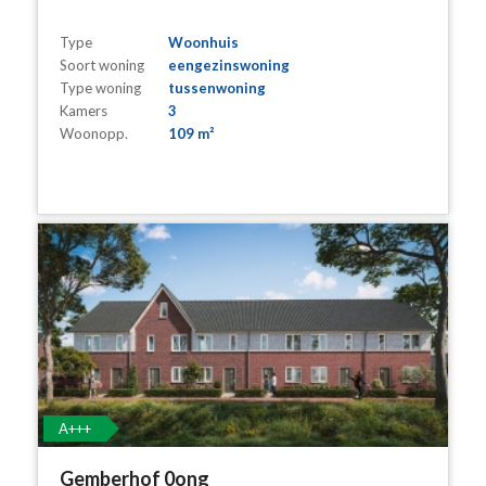
Type
Woonhuis
Soort woning
eengezinswoning
Type woning
tussenwoning
Kamers
3
Woonopp.
109 m²
A+++
Gemberhof 0ong