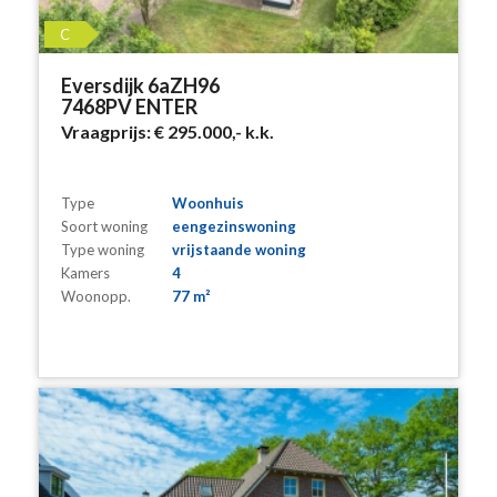
C
Eversdijk 6aZH96
7468PV ENTER
Vraagprijs:
€ 295.000,-
k.k.
Type
Woonhuis
Soort woning
eengezinswoning
Type woning
vrijstaande woning
Kamers
4
Woonopp.
77 m²