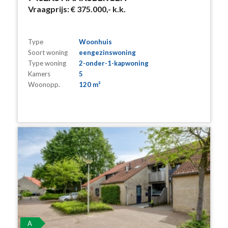
Vraagprijs:
€ 375.000,-
k.k.
Type
Woonhuis
Soort woning
eengezinswoning
Type woning
2-onder-1-kapwoning
Kamers
5
Woonopp.
120 m²
A