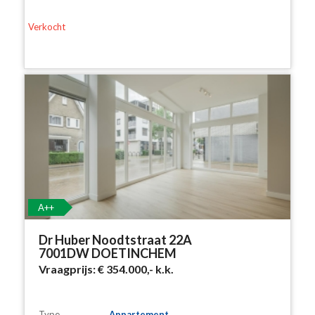
Verkocht
A++
Dr Huber Noodtstraat 22A
7001DW DOETINCHEM
Vraagprijs:
€ 354.000,-
k.k.
Type
Appartement