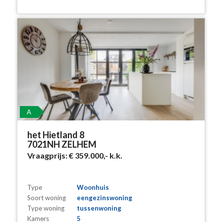
A
het Hietland 8
7021NH ZELHEM
Vraagprijs:
€ 359.000,-
k.k.
Type
Woonhuis
Soort woning
eengezinswoning
Type woning
tussenwoning
Kamers
5