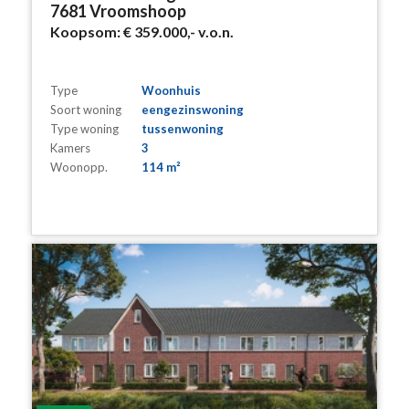
7681 Vroomshoop
Koopsom:
€ 359.000,-
v.o.n.
Type
Woonhuis
Soort woning
eengezinswoning
Type woning
tussenwoning
Kamers
3
Woonopp.
114 m²