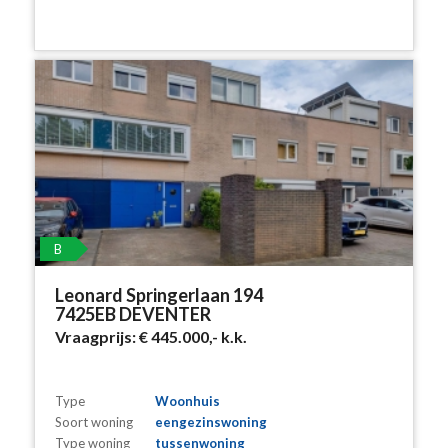
B
Leonard Springerlaan 194
7425EB DEVENTER
Vraagprijs:
€ 445.000,-
k.k.
Type
Woonhuis
Soort woning
eengezinswoning
Type woning
tussenwoning