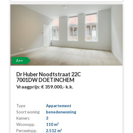
A++
Dr Huber Noodtstraat 22C
7001DW DOETINCHEM
Vraagprijs:
€ 359.000,-
k.k.
Type
Appartement
Soort woning
benedenwoning
Kamers
3
Woonopp.
110 m²
Perceelopp.
2.512 m²