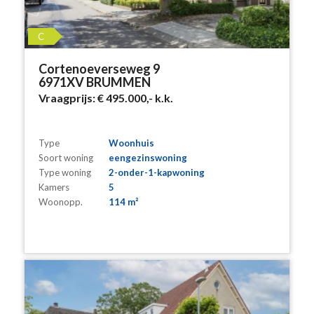
C
Cortenoeverseweg 9
6971XV BRUMMEN
Vraagprijs:
€ 495.000,-
k.k.
Type
Woonhuis
Soort woning
eengezinswoning
Type woning
2-onder-1-kapwoning
Kamers
5
Woonopp.
114 m²