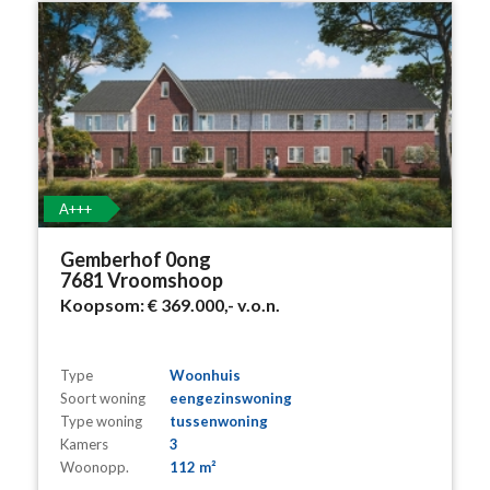
A+++
Gemberhof 0ong
7681 Vroomshoop
Koopsom:
€ 369.000,-
v.o.n.
Type
Woonhuis
Soort woning
eengezinswoning
Type woning
tussenwoning
Kamers
3
Woonopp.
112 m²