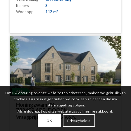
Kamers
3
Woonopp.
112 m²
A++
Om uw ervaring op onze website te verbeteren, maken we gebruik van
cookies. Daarnaast gebruiken we cookies van derden die uw
Honingzwam 88
internetgedrag volgen.
7324CR APELDOORN
Als u doorgaat op onze website gaat u hiermee akkoord.
Vraagprijs:
€ 632.500,-
v.o.n.
OK
Privacybeleid