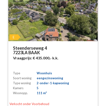
E
Steenderseweg 4
7223LA BAAK
Vraagprijs:
€ 435.000,-
k.k.
Type
Woonhuis
Soort woning
eengezinswoning
Type woning
2-onder-1-kapwoning
Kamers
5
Woonopp.
111 m²
Verkocht onder Voorbehoud