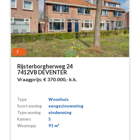
F
Rijsterborgherweg 24
7412VB DEVENTER
Vraagprijs:
€ 370.000,-
k.k.
Type
Woonhuis
Soort woning
eengezinswoning
Type woning
eindwoning
Kamers
5
Woonopp.
91 m²