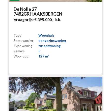
De Nolle 27
7482GR HAAKSBERGEN
Vraagprijs:
€ 395.000,-
k.k.
Type
Woonhuis
Soort woning
eengezinswoning
Type woning
tussenwoning
Kamers
5
Woonopp.
129 m²