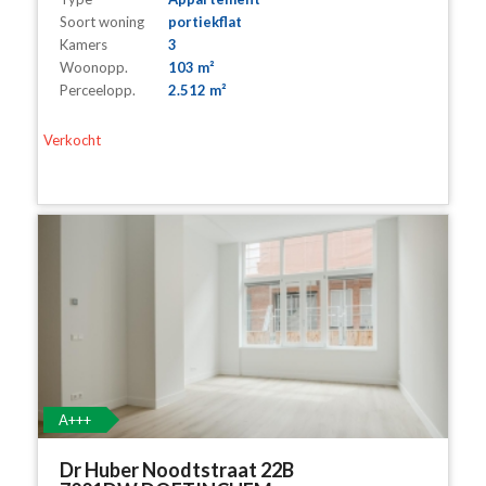
Soort woning
portiekflat
Kamers
3
Woonopp.
103 m²
Perceelopp.
2.512 m²
Verkocht
A+++
Dr Huber Noodtstraat 22B