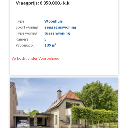
Vraagprijs:
€ 350.000,-
k.k.
Type
Woonhuis
Soort woning
eengezinswoning
Type woning
tussenwoning
Kamers
5
Woonopp.
109 m²
Verkocht onder Voorbehoud