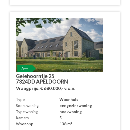
A++
Gelehoorntje 25
7324DD APELDOORN
Vraagprijs:
€ 680.000,-
v.o.n.
Type
Woonhuis
Soort woning
eengezinswoning
Type woning
hoekwoning
Kamers
5
Woonopp.
138 m²