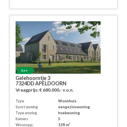
A++
Gelehoorntje 3
7324DD APELDOORN
Vraagprijs:
€ 680.000,-
v.o.n.
Type
Woonhuis
Soort woning
eengezinswoning
Type woning
hoekwoning
Kamers
5
Woonopp.
138 m²