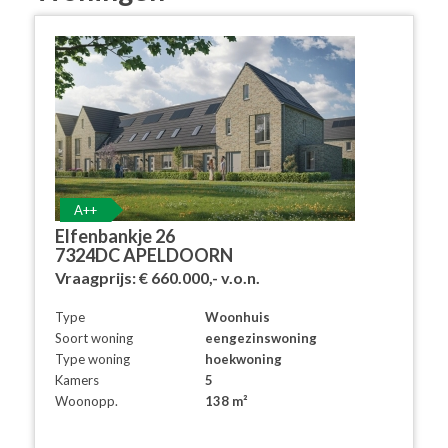
A++
Elfenbankje 26
7324DC APELDOORN
Vraagprijs:
€ 660.000,-
v.o.n.
Type
Woonhuis
Soort woning
eengezinswoning
Type woning
hoekwoning
Kamers
5
Woonopp.
138 m²