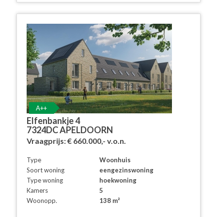
A++
Elfenbankje 4
7324DC APELDOORN
Vraagprijs:
€ 660.000,-
v.o.n.
Type
Woonhuis
Soort woning
eengezinswoning
Type woning
hoekwoning
Kamers
5
Woonopp.
138 m²