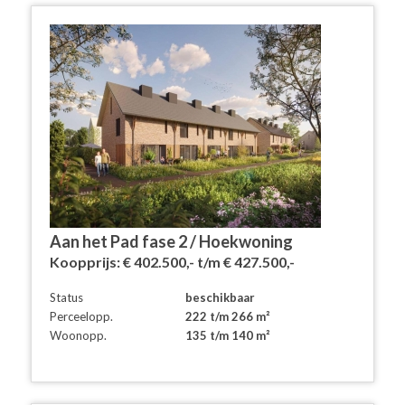
- de poort tot het pad - en maakt tegelijk onderdeel uit van de
centrale zone.
Twijfel je over nieuwbouw of bestaande bouw? Misschien kunnen
wij je overtuigen met onderstaande argumenten om toch voor
nieuwbouw te kiezen:
* Alles is fris en nieuw en helemaal naar jouw smaak ingericht;
* Een prettig leefklimaat door hoogwaardige isolatie en ventilatie;
* Veel minder gehorig dan bestaande bouw door goede isolatie;
* Weinig omkijken naar onderhoud, want alles is nog nieuw;
* Meer kans op een goede relatie met je buren, want je komt er
'samen' wonen en dat schept een band;
* Lagere energiekosten door goede isolatie;
Aan het Pad fase 2 / Hoekwoning
* Je koopt vrij op naam, dus je betaalt geen
Koopprijs:
€ 402.500,- t/m € 427.500,-
overdrachtsbelasting.
Status
beschikbaar
Heb je nog vragen?
Perceelopp.
222 t/m 266 m²
Kom dan bij ons langs en houd onze website en Facebookpagina
Woonopp.
135 t/m 140 m²
in de gaten!
Verdere informatie vind je ook op de site nieuwbouw-
broeknoord.nl