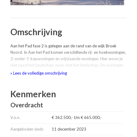
Omschrijving
Aan het Pad fase 2 is gelegen aan de rand van de wijk Broek
Noord. In Aan het Pad komen verschillende rij- en hoekwoningen,
2-onder-1-kapwoningen en vrijstaande woningen. Hier woon je
niet naast het landschap, maar met het landschap. De woningen
zijn standaard uitgerust met zonnepanelen en een warmtepomp.
» Lees de volledige omschrijving
Hiermee woon je volledig gasloos en ben je klaar voor de
toekomst!
Kenmerken
Het tuinpad als levensader van de buurt
Overdracht
Aan het Pad wordt een bijzondere woonbuurt, een unieke
aanvulling op de bestaande wijk én Hengelo als stad. Een speels
landschap met slingerende paden, diverse doorkijkjes en
V.o.n.
€ 362.500,- t/m € 665.000,-
ontmoetingsplekken en het pad als dé levensader van het plan.
Aangeboden sinds
11 december 2023
Hier woon je mét het landschap en met elkaar als gemeenschap:
ongedwongen ontmoeten, gezamenlijkheid en ruimte voor