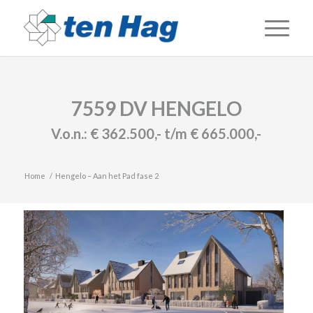
7559 DV HENGELO
V.o.n.:
€ 362.500,- t/m € 665.000,-
Home
/
Hengelo – Aan het Pad fase 2