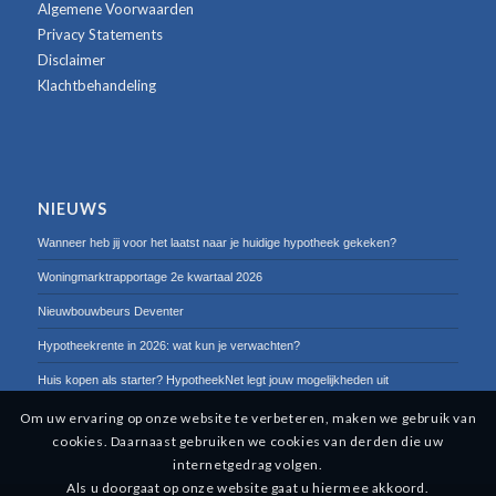
Algemene Voorwaarden
Privacy Statements
Disclaimer
Klachtbehandeling
NIEUWS
Wanneer heb jij voor het laatst naar je huidige hypotheek gekeken?
Woningmarktrapportage 2e kwartaal 2026
Nieuwbouwbeurs Deventer
Hypotheekrente in 2026: wat kun je verwachten?
Huis kopen als starter? HypotheekNet legt jouw mogelijkheden uit
Om uw ervaring op onze website te verbeteren, maken we gebruik van
cookies. Daarnaast gebruiken we cookies van derden die uw
internetgedrag volgen.
Als u doorgaat op onze website gaat u hiermee akkoord.