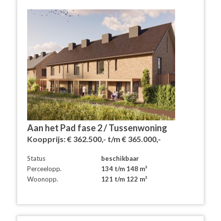
Aan deze objectinformatie kunnen geen rechten worden ontleend
en deze informatie kan niet als aanbieding of offerte worden
beschouwd. Indien u een aanbieding wenst, kan de makelaar
deze, na goedkeuring door de opdrachtgever, op basis van
specifieke gegevens verzorgen.
Aan het Pad fase 2 / Tussenwoning
Koopprijs:
€ 362.500,- t/m € 365.000,-
Status
beschikbaar
Perceelopp.
134 t/m 148 m²
Woonopp.
121 t/m 122 m²