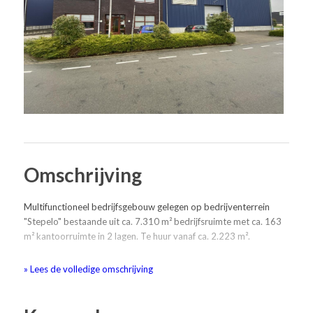
Omschrijving
Multifunctioneel bedrijfsgebouw gelegen op bedrijventerrein
"Stepelo" bestaande uit ca. 7.310 m² bedrijfsruimte met ca. 163
m² kantoorruimte in 2 lagen. Te huur vanaf ca. 2.223 m².
Bereikbaarheid:
» Lees de volledige omschrijving
Goed bereikbaar via de N18/A35.
Bestemming: